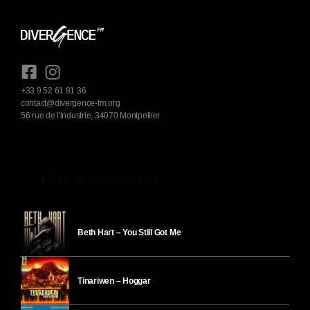
+33 9 52 61 81 36
contact@divergence-fm.org
56 rue de l'industrie, 34070 Montpellier
play_arrow
ÉCOUTER DIVERGENCE-FM
Beth Hart – You Still Got Me
Tinariwen – Hoggar