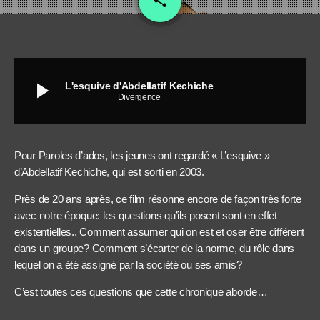
share
play_arrow
L'esquive d'Abdellatif Kechiche
Divergence
Pour Paroles d’ados, les jeunes ont regardé « L’esquive »
d’Abdellatif Kechiche, qui est sorti en 2003.
Près de 20 ans après, ce film résonne encore de façon très forte
avec notre époque: les questions qu’ils posent sont en effet
existentielles.. Comment assumer qui on est et oser être différent
dans un groupe? Comment s’écarter de la norme, du rôle dans
lequel on a été assigné par la société ou ses amis?
C’est toutes ces questions que cette chronique aborde…