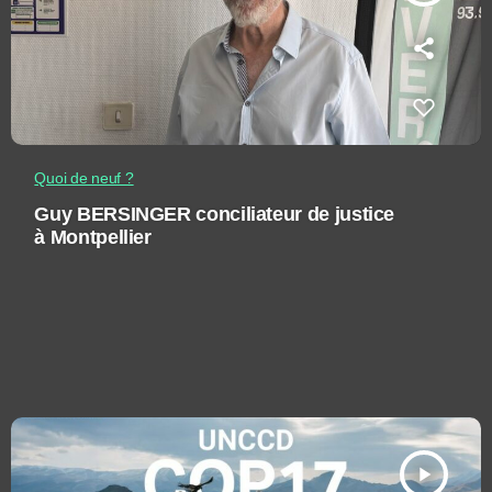
Quoi de neuf ?
Guy BERSINGER conciliateur de justice
à Montpellier
play_arrow