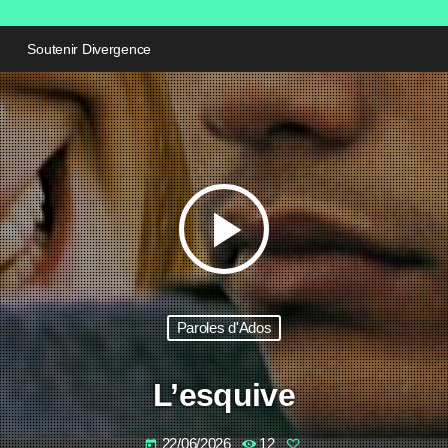
Soutenir Divergence
play_arrow
Paroles d'Ados
L’esquive
22/06/2026
12
today