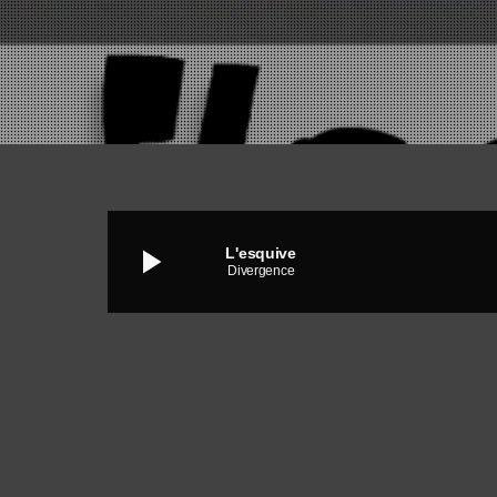
play_arrow
L'esquive
Divergence