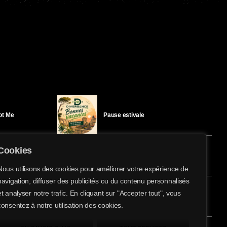
Got Me
Pause estivale
Cookies
Ici l’Ombre – mercredi 29 juillet
Nous utilisons des cookies pour améliorer votre expérience de
navigation, diffuser des publicités ou du contenu personnalisés
share
email
et analyser notre trafic. En cliquant sur "Accepter tout", vous
éloïse Bay
Ici l’Ombre – mardi 28 juillet
consentez à notre utilisation des cookies.