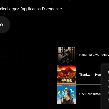
éléchargez l'application Divergence
Beth Hart – You Still 
R DIVERGENCE-FM
Tinariwen – Hoggar
Une Belle Histoire – H