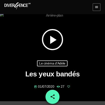
menu
play_arrow
Le cinéma d'Adèle
Les yeux bandés
01/07/2020
27
today
share
email