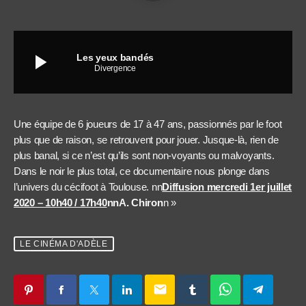
play_arrow
Les yeux bandés
Divergence
Une équipe de 6 joueurs de 17 à 47 ans, passionnés par le foot
plus que de raison, se retrouvent pour jouer. Jusque-là, rien de
plus banal, si ce n’est qu’ils sont non-voyants ou malvoyants.
Dans le noir le plus total, ce documentaire nous plonge dans
l’univers du cécifoot à Toulouse. nn
Diffusion mercredi 1er juillet
2020 – 10h40 / 17h40
nn
A. Chiron
n »
LE CINÉMA D'ADÈLE
email