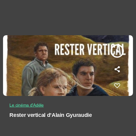
play_arrow
Le cinéma d'Adèle
Rester vertical d’Alain Gyuraudie