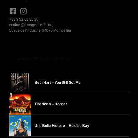
+33 9 52 61 81 36
contact@divergence-fm.org
56 rue de l'industrie, 34070 Montpellier
play_arrow
ÉCOUTER DIVERGENCE-FM
Beth Hart – You Still Got Me
Tinariwen – Hoggar
Une Belle Histoire – Héloïse Bay