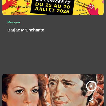
Musique
Barjac M’Enchante
play_arrow