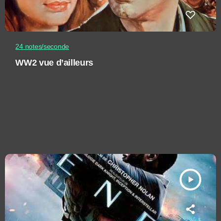
24 notes/seconde
WW2 vue d’ailleurs
play_arrow