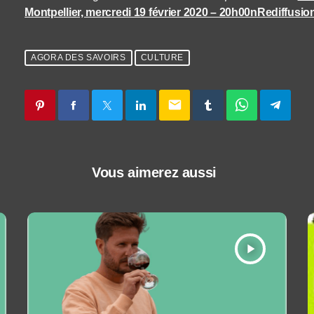
Montpellier, mercredi 19 février 2020 – 20h00nRediffusio
AGORA DES SAVOIRS
CULTURE
email
Vous aimerez aussi
play_arrow