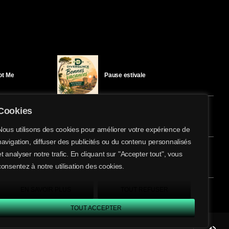
Got Me
Pause estivale
Cookies
Ici l’Ombre – mercredi 29 juillet
Nous utilisons des cookies pour améliorer votre expérience de
navigation, diffuser des publicités ou du contenu personnalisés
share
email
et analyser notre trafic. En cliquant sur "Accepter tout", vous
éloïse Bay
Ici l’Ombre – mardi 28 juillet
consentez à notre utilisation des cookies.
EN SAVOIR PLUS
TOUT REFUSER
TOUT ACCEPTER