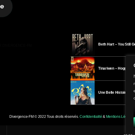
Beth Hart – You Still 
R DIVERGENCE-FM
Tinariwen – Hoggar
Une Belle Histoire – H
Divergence-FM © 2022 Tous droits réservés.
Confidentialité
&
Mentions Légales
.