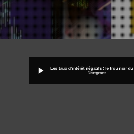
play_arrow
Divergence