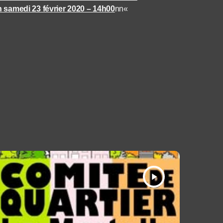
n samedi 23 février 2020 – 14h00
nn
«
play_arrow