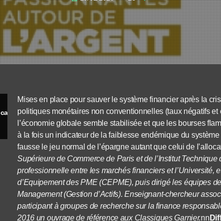
Mises en place pour sauver le système financier après la cris
politiques monétaires non conventionnelles (taux négatifs e
Les taux d’intérêt négatifs : le trou noir du capitalisme financier
l’économie globale semble stabilisée et que les bourses flamb
à la fois un indicateur de la faiblesse endémique du système
fausse le jeu normal de l’épargne autant que celui de l’alloc
Supérieure de Commerce de Paris et de l’Institut Techniqu
professionnelle entre les marchés financiers et l’Université,
d’Equipement des PME (CEPME), puis dirigé les équipes de 
Management (Gestion d’Actifs). Enseignant-chercheur associ
participant à groupes de recherche sur la finance responsable
2016 un ouvrage de référence aux Classiques Garnier.
nn
Dif