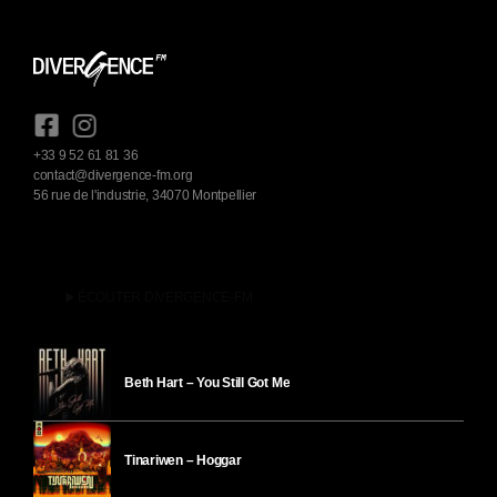
+33 9 52 61 81 36
contact@divergence-fm.org
56 rue de l'industrie, 34070 Montpellier
play_arrow
ÉCOUTER DIVERGENCE-FM
Beth Hart – You Still Got Me
Tinariwen – Hoggar