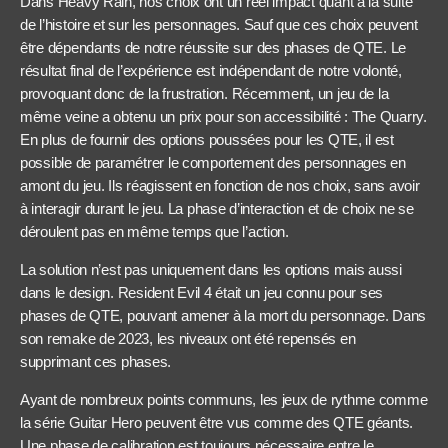
Dans Heavy Rain, nos choix ont un réel impact quant à la suite
de l’histoire et sur les personnages. Sauf que ces choix peuvent
être dépendants de notre réussite sur des phases de QTE. Le
résultat final de l’expérience est indépendant de notre volonté,
provoquant donc de la frustration. Récemment, un jeu de la
même veine a obtenu un prix pour son accessibilité : The Quarry.
En plus de fournir des options poussées pour les QTE, il est
possible de paramétrer le comportement des personnages en
amont du jeu. Ils réagissent en fonction de nos choix, sans avoir
à interagir durant le jeu. La phase d’interaction et de choix ne se
déroulent pas en même temps que l’action.
La solution n’est pas uniquement dans les options mais aussi
dans le design. Resident Evil 4 était un jeu connu pour ses
phases de QTE, pouvant amener à la mort du personnage. Dans
son remake de 2023, les niveaux ont été repensés en
supprimant ces phases.
Ayant de nombreux points communs, les jeux de rythme comme
la série Guitar Hero peuvent être vus comme des QTE géants.
Une phase de calibration est toujours nécessaire entre le