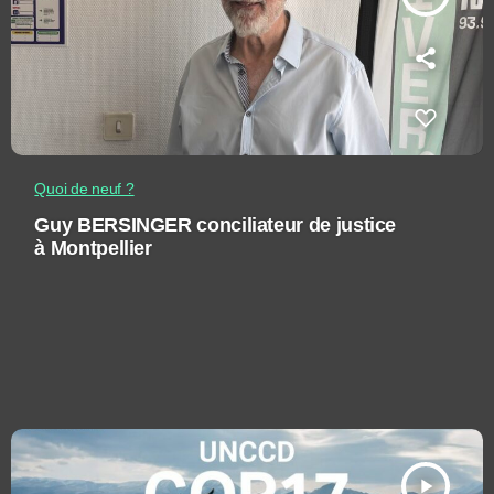
Quoi de neuf ?
Guy BERSINGER conciliateur de justice
à Montpellier
play_arrow