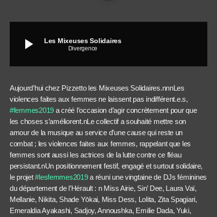
play_arrow
Les Mixeuses Solidaires
Divergence
Aujourd’hui chez Pizzetto les Mixeuses Solidaires.nnnLes
violences faites aux femmes ne laissent pas indifférent.e.s,
#femmes2019
a créé l’occasion d’agir concrètement pour que
les choses s’améliorent.nLe collectif a souhaité mettre son
amour de la musique au service d’une cause qui reste un
combat ; les violences faites aux femmes, rappelant que les
femmes sont aussi les actrices de la lutte contre ce fléau
persistant.nUn positionnement festif, engagé et surtout solidaire,
le projet
#lesfemmes2019
a réuni une vingtaine de DJs féminines
du département de l’Hérault : n Miss Airie, Sin’ Dee, Laura Vaï,
Mellanie, Nikita, Shade Yōkai, Miss Dess, Lolita, Zita Spagiari,
Emeraldia Ayakashi, Sadjoy, Annoushka, Emilie Dada, Yuki,