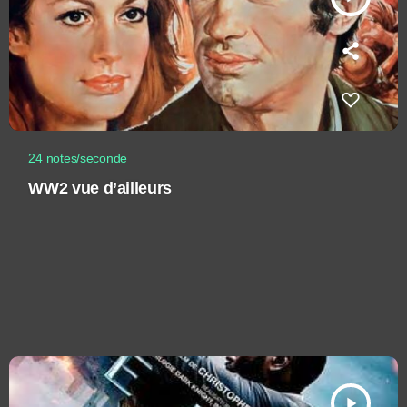
24 notes/seconde
WW2 vue d’ailleurs
play_arrow