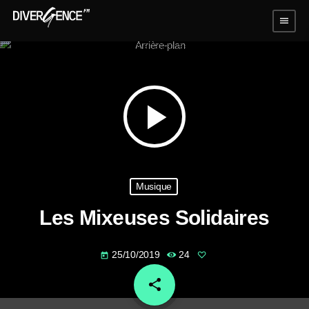
menu
play_arrow
Musique
Les Mixeuses Solidaires
25/10/2019
24
today
share
email