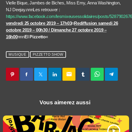
Vielle Bique, Jambes de Biches, Miss Emy, Anna Washington,
NJ Deejay.nnnLes retrouver :
https://www.facebook.com/lesmixeusessolidaires/posts/528790267
vendredi 25 octobre 2019 – 17h03
n
Rediffusion samedi 26
octobre 2019 – 00h30 / Dimanche 27 octobre 2019 –
16h00
nnn
El Pizzetto
«
MUSIQUE
PIZZETTO SHOW
email
Vous aimerez aussi
play_arrow