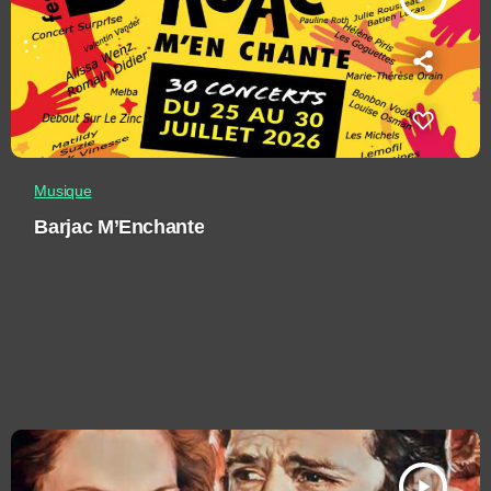
Musique
Barjac M’Enchante
play_arrow