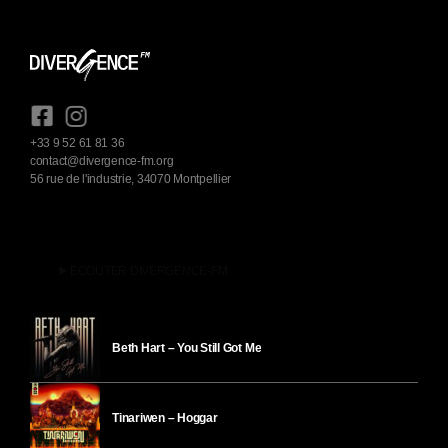
+33 9 52 61 81 36
contact@divergence-fm.org
56 rue de l'industrie, 34070 Montpellier
play_arrow
ÉCOUTER DIVERGENCE-FM
Beth Hart – You Still Got Me
Tinariwen – Hoggar