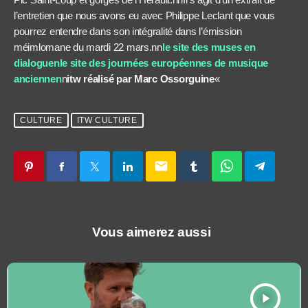
l’entretien que nous avons eu avec Philippe Leclant que vous
pourrez entendre dans son intégralité dans l’émission
méimlomane du mardi 22 mars.nn
le site des muses en
dialoguen
le site des journées européennes de musique
anciennen
n
itw réalisé par Marc Ossorguine
«
CULTURE
ITW CULTURE
email
Vous aimerez aussi
play_arrow