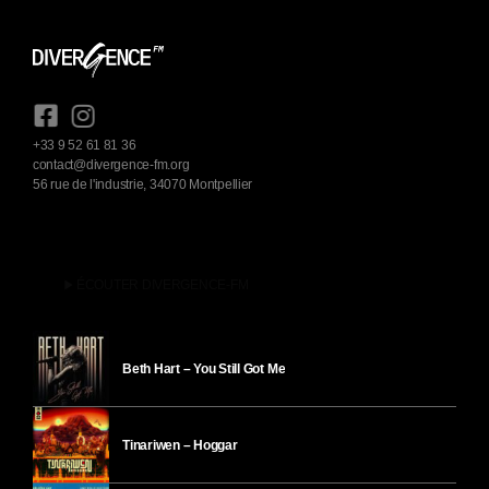
+33 9 52 61 81 36
contact@divergence-fm.org
56 rue de l'industrie, 34070 Montpellier
play_arrow
ÉCOUTER DIVERGENCE-FM
Beth Hart – You Still Got Me
Tinariwen – Hoggar