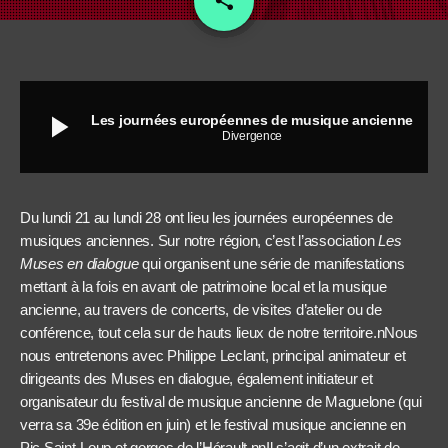
share
play_arrow
Les journées européennes de musique ancienne
Divergence
Du lundi 21 au lundi 28 ont lieu les journées européennes de
musiques anciennes. Sur notre région, c’est l’association
Les
Muses en dialogue
qui organisent une série de manifestations
mettant à la fois en avant ole patrimoine local et la musique
ancienne, au travers de concerts, de visites d’atelier ou de
conférence, tout cela sur de hauts lieux de notre territoire.nNous
nous entretenons avec Philippe Leclant, principal animateur et
dirigeants des Muses en dialogue, également initiateur et
organisateur du festival de musique ancienne de Maguelone (qui
verra sa 39e édition en juin) et le festival musique ancienne en
Pic Saint-Loup et gorges de l’Hérault.nnIl s’agit d’un extrait de