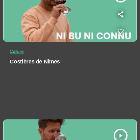
Culture
Costières de Nîmes
play_arrow