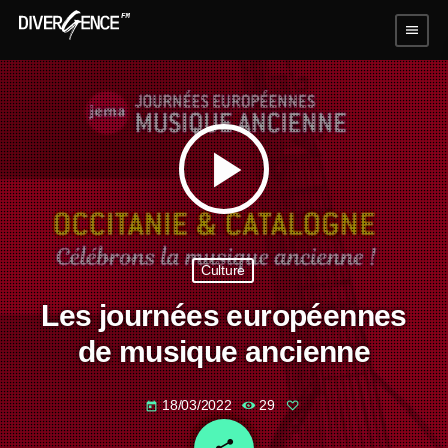
menu
play_arrow
Culture
Les journées européennes
de musique ancienne
18/03/2022
29
today
email