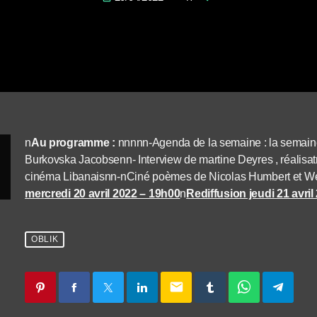
n
Au programme :
nnnnn-Agenda de la semaine : la semaine
Burkovska Jacobsenn- Interview de martine Deyres , réalisat
cinéma Libanaisnn-
nCiné poèmes de Nicolas Humbert et W
mercredi 20 avril 2022 – 19h00
n
Rediffusion jeudi 21 avri
OBLIK
email