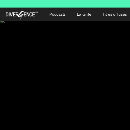
Podcasts
La Grille
Titres diffusés