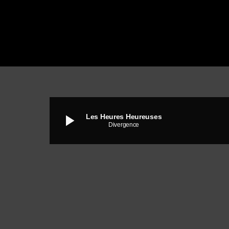
play_arrow
Les Heures Heureuses
Divergence