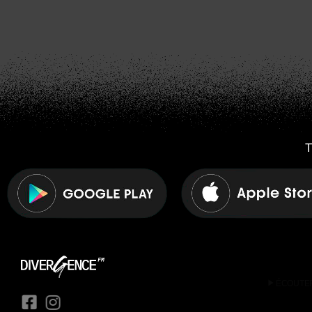
T
play_arrow
ÉCOUTE