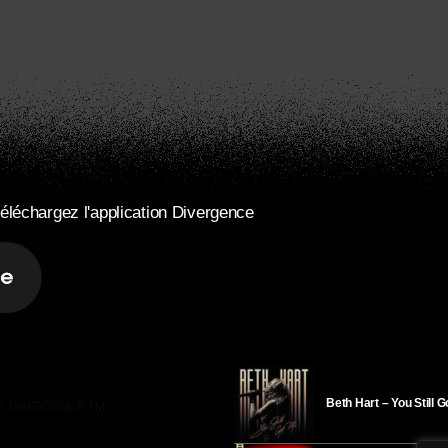
éléchargez l'application Divergence
Beth Hart – You Still 
R DIVERGENCE-FM