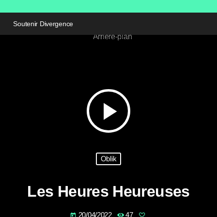
Soutenir Divergence
play_arrow
Oblik
Les Heures Heureuses
20/04/2022
47
today