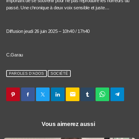
important de se souvenir pour ne pas reproduire les horreurs du
passé. Une chronique à deux voix sensible et juste…
Diffusion jeudi 26 juin 2025 – 10h40 / 17h40
C.Garau
PAROLES D'ADOS
SOCIÉTÉ
email
Vous aimerez aussi