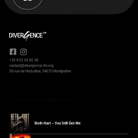
+33 9 52 61 81 36
contact@divergence-fm.org
56 rue de l'industrie, 34070 Montpellier
play_arrow
ÉCOUTER DIVERGENCE-FM
Beth Hart – You Still Got Me