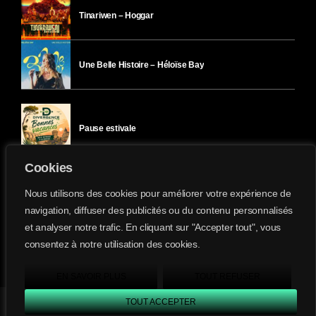
Tinariwen – Hoggar
Une Belle Histoire – Héloïse Bay
Pause estivale
Cookies
Ici l’Ombre – mercredi 29 juillet
Nous utilisons des cookies pour améliorer votre expérience de
navigation, diffuser des publicités ou du contenu personnalisés
et analyser notre trafic. En cliquant sur "Accepter tout", vous
Ici l’Ombre – mardi 28 juillet
consentez à notre utilisation des cookies.
Divergence-FM © 2022 Tous droits réservés.
Confidentialité
&
Mentions Légales
.
EN SAVOIR PLUS
TOUT REFUSER
TOUT ACCEPTER
Divergence FM
play_arrow
keyboard_arrow_right