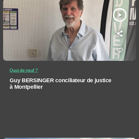
play_arrow
Quoi de neuf ?
Guy BERSINGER conciliateur de justice
à Montpellier