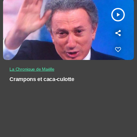
play_arrow
La Chronique de Maëlle
Crampons et caca-culotte