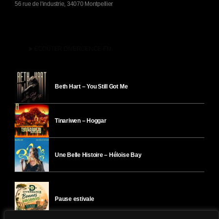
56 rue de l'industrie, 34070 Montpellier
play_arrow
ÉCOUTER DIVERGENCE-FM
Beth Hart – You Still Got Me
Tinariwen – Hoggar
Une Belle Histoire – Héloïse Bay
Pause estivale