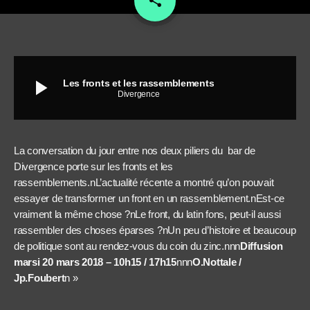
share
play_arrow
Les fronts et les rassemblements
Divergence
La conversation du jour entre nos deux piliers du bar de
Divergence porte sur les fronts et les
rassemblements.nL’actualité récente a montré qu’on pouvait
essayer de transformer un front en un rassemblement.nEst-ce
vraiment la même chose ?nLe front, du latin fons, peut-il aussi
rassembler des choses éparses ?nUn peu d’histoire et beaucoup
de politique sont au rendez-vous du coin du zinc.nnn
Diffusion
marsi 20 mars 2018 – 10h15 / 17h15
nnn
O.Nottale /
Jp.Foubert
n »