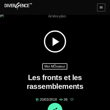
menu
play_arrow
Moi MÔssieur
Les fronts et les
rassemblements
20/03/2018
38
today
email