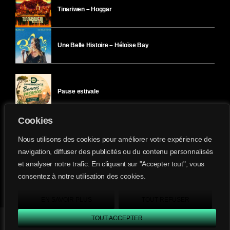
Tinariwen – Hoggar
Une Belle Histoire – Héloïse Bay
Pause estivale
Cookies
Ici l’Ombre – mercredi 29 juillet
Nous utilisons des cookies pour améliorer votre expérience de
navigation, diffuser des publicités ou du contenu personnalisés
et analyser notre trafic. En cliquant sur "Accepter tout", vous
Ici l’Ombre – mardi 28 juillet
consentez à notre utilisation des cookies.
Divergence-FM © 2022 Tous droits réservés.
Confidentialité
&
Mentions Légales
.
EN SAVOIR PLUS
TOUT REFUSER
TOUT ACCEPTER
Divergence FM
play_arrow
keyboard_arrow_right