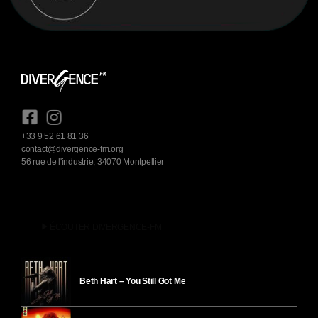
+33 9 52 61 81 36
contact@divergence-fm.org
56 rue de l'industrie, 34070 Montpellier
play_arrow
ÉCOUTER DIVERGENCE-FM
Beth Hart – You Still Got Me