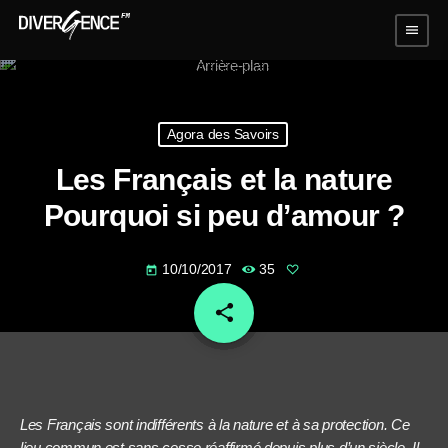
menu
Agora des Savoirs
Les Français et la nature
Pourquoi si peu d’amour ?
10/10/2017
35
today
share
email
Les Français sont indifférents à la nature et à sa protection. Ce
lieu commun est sans cesse réaffirmé depuis plus d’un siècle. Il