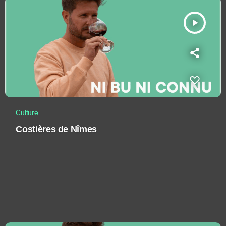
play_arrow
Culture
Costières de Nîmes