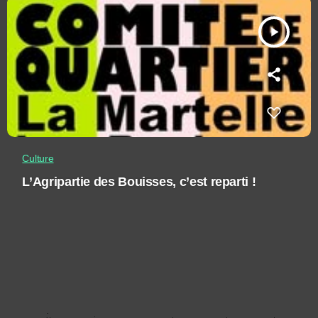
play_arrow
Culture
L’Agripartie des Bouisses, c’est reparti !