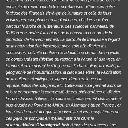
est facile de répertorier de très nombreuses différences entre
l’attitude des Français vis-à-vis de la nature et celle de leurs
voisins germanophones et anglophones, dès lors que l’on
parcourt l’histoire de la littérature, des sciences naturelles, de
l’édition consacrée à la nature, de la chasse ou encore de la
protection de l’environnement. La particularité française à l’égard
de la nature doit être interrogée avec soin afin d’éviter les
contresens. nnCette conférence adopte une démarche originale
en contextualisant l’histoire du rapport à la nature tel que vécu en
France et en explorant le rôle joué par l’urbanisation, la ruralité, la
géographie de l’industrialisation, la place des élites, la valorisation
de la culture scientifique, l’exigence démocratique et la
représentation des citoyens, etc. Cette approche permet alors de
mieux comprendre la complexité de ces phénomènes et d’éviter
les conclusions hâtives : la nature est certainement plus aimée et
plus étudiée au Royaume-Uni ou en Allemagne qu’en France ; or,
force est de constater que la biodiversité et les écosystèmes de
ces pays ne sont pas en meilleur état que dans le
nôtre.nnn
Valérie Chansigaud
, historienne des sciences et de