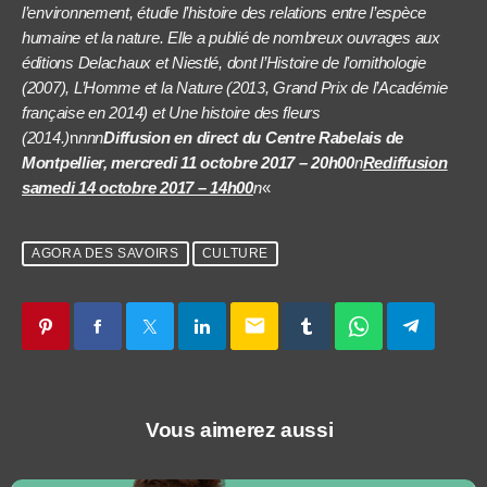
l’environnement,
étudie l’histoire des relations entre l’espèce
humaine et la nature. Elle a
publié de nombreux ouvrages aux
éditions Delachaux et Niestlé, dont
l’Histoire de l’ornithologie
(2007), L’Homme et la Nature (2013, Grand Prix
de l’Académie
française en 2014) et Une histoire des fleurs
(2014.)
n
nnn
Diffusion en direct du Centre Rabelais de
Montpellier, mercredi 11 octobre 2017 – 20h00
n
Rediffusion
samedi 14 octobre 2017 – 14h00
n
«
AGORA DES SAVOIRS
CULTURE
email
Vous aimerez aussi