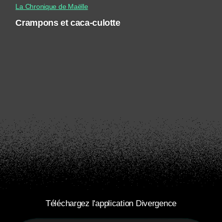
La Chronique de Maëlle
Crampons et caca-culotte
Téléchargez l'application Divergence