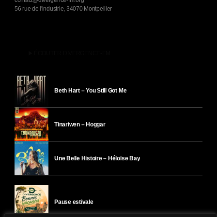
contact@divergence-fm.org
56 rue de l'industrie, 34070 Montpellier
play_arrow
ÉCOUTER DIVERGENCE-FM
Beth Hart – You Still Got Me
Tinariwen – Hoggar
Une Belle Histoire – Héloïse Bay
Pause estivale