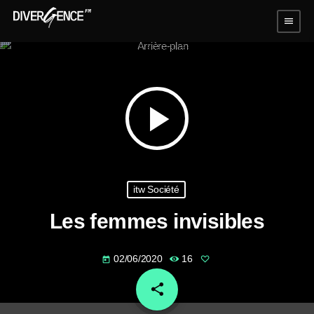
menu
play_arrow
itw Société
Les femmes invisibles
02/06/2020
16
today
share
email