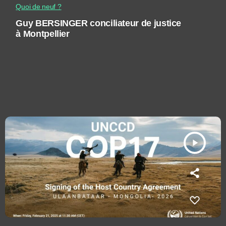
Quoi de neuf ?
Guy BERSINGER conciliateur de justice
à Montpellier
play_arrow