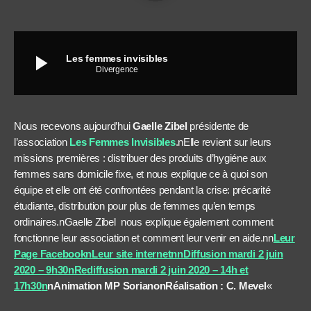
play_arrow
Les femmes invisibles
Divergence
Nous recevons aujourd’hui
Gaelle Zibel
présidente de
l’association
Les Femmes Invisibles
.nElle revient sur leurs
missions premières : distribuer des produits d’hygiéne aux
femmes sans domicile fixe, et nous explique ce à quoi son
équipe et elle ont été confrontées pendant la crise: précarité
étudiante, distribution pour plus de femmes qu’en temps
ordinaires.nGaelle Zibel nous explique également comment
fonctionne leur association et comment leur venir en aide.nn
Leur
Page Facebookn
Leur site internetnn
Diffusion mardi 2 juin
2020 – 9h30
n
Rediffusion mardi
2 juin
2020 – 14h et
17h30
n
n
Animation MP Soriano
nRéalisation : C. Mevel
«