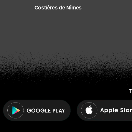
Costières de Nîmes
T