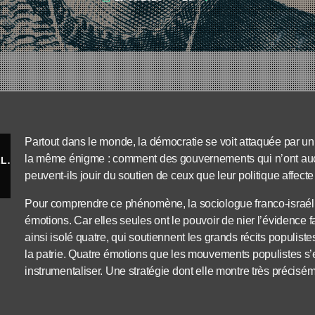
Partout dans le monde, la démocratie se voit attaquée par un
la même énigme : comment des gouvernements qui n’ont aucu
Les Émotions contre la démocratie - Eva ILLOUZ
peuvent-ils jouir du soutien de ceux que leur politique affecte
Pour comprendre ce phénomène, la sociologue franco-israélien
émotions. Car elles seules ont le pouvoir de nier l’évidence fac
ainsi isolé quatre, qui soutiennent les grands récits populistes
la patrie. Quatre émotions que les mouvements populistes s’em
instrumentaliser. Une stratégie dont elle montre très précisé