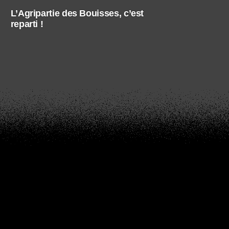
L’Agripartie des Bouisses, c’est
reparti !