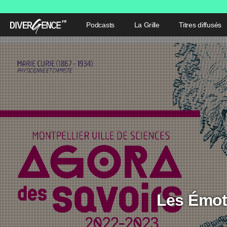
Podcasts
La Grille
Titres diffusés
Les Émot