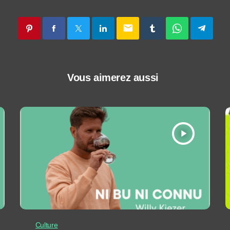
email
Vous aimerez aussi
play_arrow
Culture