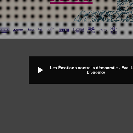
play_arrow
Divergence