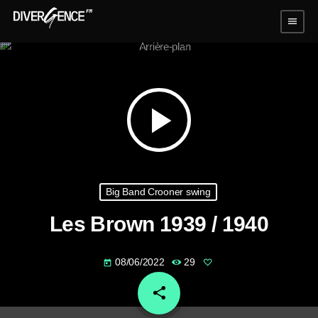
menu
play_arrow
Big Band Crooner swing
Les Brown 1939 / 1940
08/06/2022
29
today
share
email