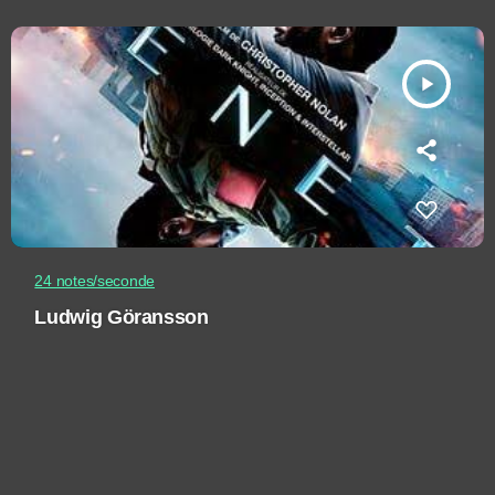
play_arrow
24 notes/seconde
Ludwig Göransson