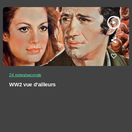
play_arrow
24 notes/seconde
WW2 vue d’ailleurs