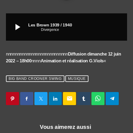
play_arrow
Les Brown 1939 / 1940
Divergence
nnnnnnnnnnnnnnnnnnnnnnnnnnn
Diffusion dimanche 12 juin
2022 – 18h00
nnnn
Animation et réalisation G.Viols
«
BIG BAND CROONER SWING
MUSIQUE
email
Vous aimerez aussi