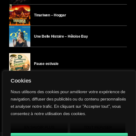
Tinariwen – Hoggar
Une Belle Histoire – Héloïse Bay
Pause estivale
Cookies
Ici l’Ombre – mercredi 29 juillet
Nous utilisons des cookies pour améliorer votre expérience de
navigation, diffuser des publicités ou du contenu personnalisés
et analyser notre trafic. En cliquant sur "Accepter tout", vous
Ici l’Ombre – mardi 28 juillet
consentez à notre utilisation des cookies.
Divergence-FM © 2022 Tous droits réservés.
Confidentialité
&
Mentions Légales
.
EN SAVOIR PLUS
TOUT REFUSER