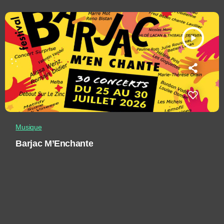
play_arrow
Musique
Barjac M’Enchante