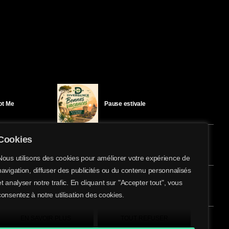
Got Me
Pause estivale
Cookies
Ici l’Ombre – mercredi 29 juillet
Nous utilisons des cookies pour améliorer votre expérience de
navigation, diffuser des publicités ou du contenu personnalisés
share
email
et analyser notre trafic. En cliquant sur "Accepter tout", vous
éloïse Bay
Ici l’Ombre – mardi 28 juillet
consentez à notre utilisation des cookies.
EN SAVOIR PLUS
TOUT REFUSER