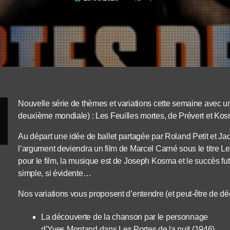
Nouvelle série de thèmes et variations cette semaine avec un
deuxième mondiale) : Les Feuilles mortes, de Prévert et Ko
Au départ une idée de ballet partagée par Roland Petit et Ja
l’argument deviendra un film de Marcel Carné sous le titre Les
pour le film, la musique est de Joseph Kosma et le succès fut
simple, si évidente…
Nos variations vous proposent d’entendre (et peut-être de déc
La découverte de la chanson par le personnage
d’Yves Montand dans Les Portes de la nuit (1946)