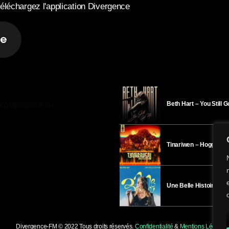
éléchargez l'application Divergence
Beth Hart – You Still 
R DIVERGENCE-FM
Tinariwen – Hoggar
Une Belle Histoire – H
Divergence-FM © 2022 Tous droits réservés.
Confidentialité
&
Mentions Légales
.