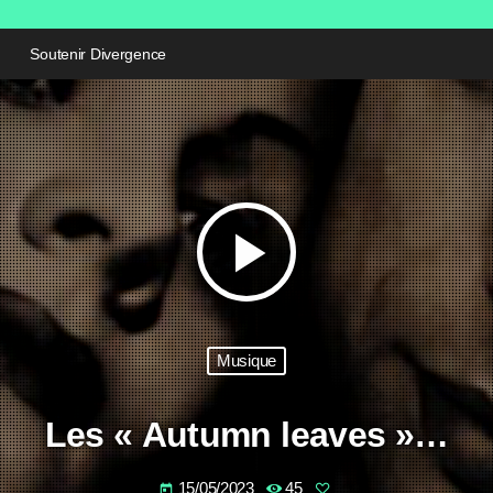
Soutenir Divergence
play_arrow
Musique
Les « Autumn leaves »…
15/05/2023
45
today