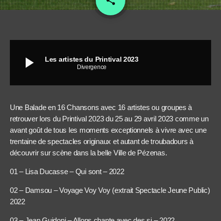
share
play_arrow
Les artistes du Printival 2023
Divergence
Une Balade en 16 Chansons avec 16 artistes ou groupes à
retrouver lors du Printival 2023 du 25 au 29 avril 2023 comme un
avant goût de tous les moments exceptionnels à vivre avec une
trentaine de spectacles originaux et autant de troubadours à
découvrir sur scène dans la belle Ville de Pézenas.
01 – Lisa Ducasse – Qui sont – 2022
02 – Damsou – Voyage Voy Voy (extrait Spectacle Jeune Public)
2022
03 – Jean Guidoni – Allons chante avec des si – 2022