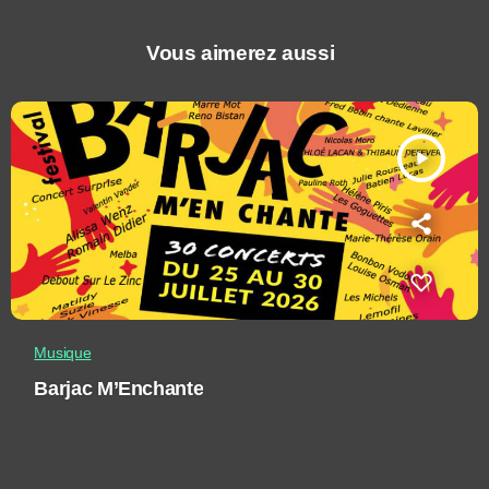
Vous aimerez aussi
play_arrow
Musique
Barjac M’Enchante