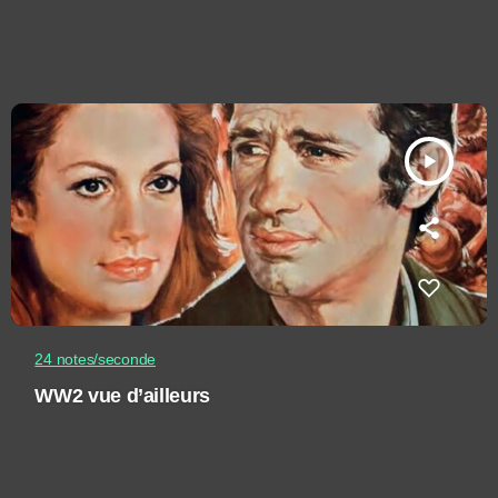
play_arrow
24 notes/seconde
WW2 vue d’ailleurs