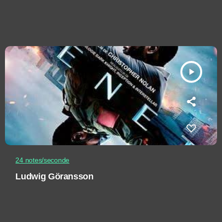
play_arrow
24 notes/seconde
Ludwig Göransson