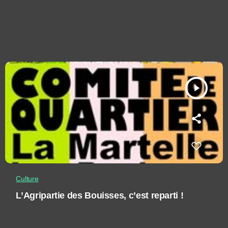
play_arrow
Culture
L’Agripartie des Bouisses, c’est reparti !