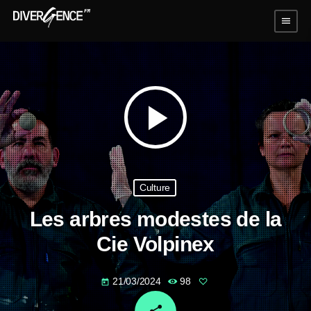
menu
play_arrow
Culture
Les arbres modestes de la
Cie Volpinex
21/03/2024
98
today
email