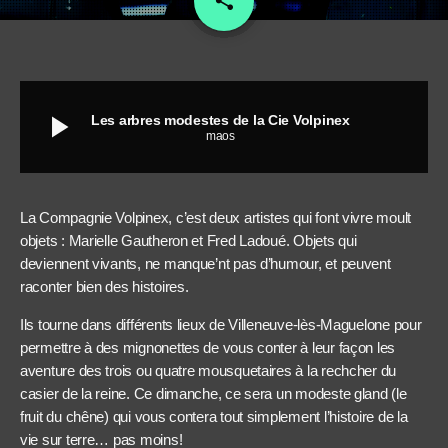
share
play_arrow
Les arbres modestes de la Cie Volpinex
maos
La Compagnie Volpinex, c’est deux artistes qui font vivre moult
objets : Marielle Gautheron et Fred Ladoué. Objets qui
deviennent vivants, ne manque’nt pas d’humour, et peuvent
raconter bien des histoires.
Ils tourne dans différents lieux de Villeneuve-lès-Maguelone pour
permettre à des mignonettes de vous conter à leur façon les
aventure des trois ou quatre mousquetaires à la rechcher du
casier de la reine. Ce dimanche, ce sera un modeste gland (le
fruit du chêne) qui vous contera tout simplement l’histoire de la
vie sur terre… pas moins!