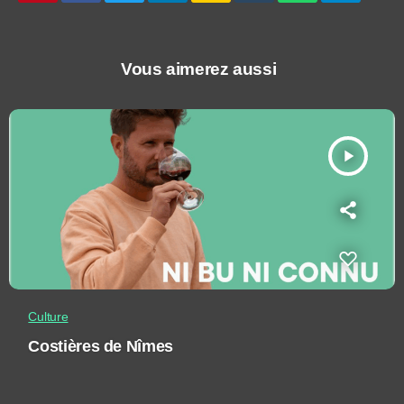
Vous aimerez aussi
play_arrow
Culture
Costières de Nîmes