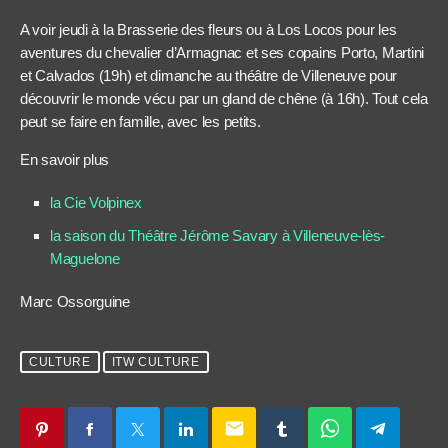
A voir jeudi à la Brasserie des fleurs ou à Los Locos pour les
aventures du chevalier d’Armagnac et ses copains Porto, Martini
et Calvados (19h) et dimanche au théâtre de Villeneuve pour
découvrir le monde vécu par un gland de chêne (à 16h). Tout cela
peut se faire en famille, avec les petits.
En savoir plus
la Cie Volpinex
la saison du Théâtre Jérôme Savary à Villeneuve-lès-
Maguelone
Marc Ossorguine
CULTURE
ITW CULTURE
email