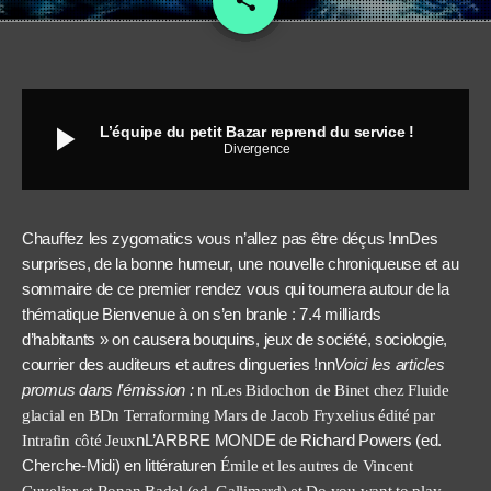
share
play_arrow
L’équipe du petit Bazar reprend du service !
Divergence
Chauffez les zygomatics vous n’allez pas être déçus !nnDes
surprises, de la bonne humeur, une nouvelle chroniqueuse et au
sommaire de ce premier rendez vous qui tournera autour de la
thématique Bienvenue à on s’en branle : 7.4 milliards
d’habitants » on causera bouquins, jeux de société, sociologie,
courrier des auditeurs et autres dingueries !nn
Voici les articles
promus dans l’émission :
n n
Les Bidochon de Binet chez Fluide
glacial en BDn
Terraforming Mars de Jacob Fryxelius édité par
nL’ARBRE MONDE de Richard Powers (ed.
Intrafin côté Jeux
Cherche-Midi) en littératuren
Émile et les autres de Vincent
Cuvelier et Ronan Badel (ed. Gallimard) et Do you want to play