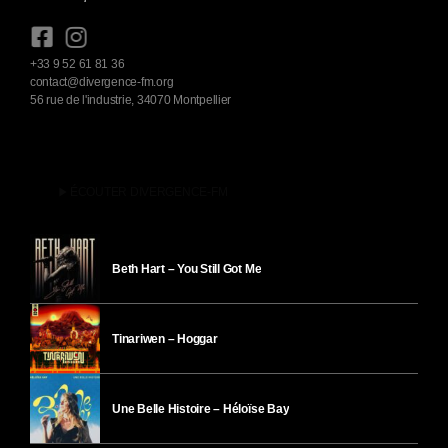
+33 9 52 61 81 36
contact@divergence-fm.org
56 rue de l'industrie, 34070 Montpellier
play_arrow
ÉCOUTER DIVERGENCE-FM
Beth Hart – You Still Got Me
Tinariwen – Hoggar
Une Belle Histoire – Héloïse Bay