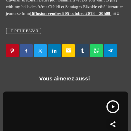
with my balls des frères Cifaldi et Samiagro Elizalde côté littérature
n »
jeunesse !nnn
Diffusion vendredi 05 octobre 2018 – 20h00
n
LE PETIT BAZAR
email
Vous aimerez aussi
play_arrow