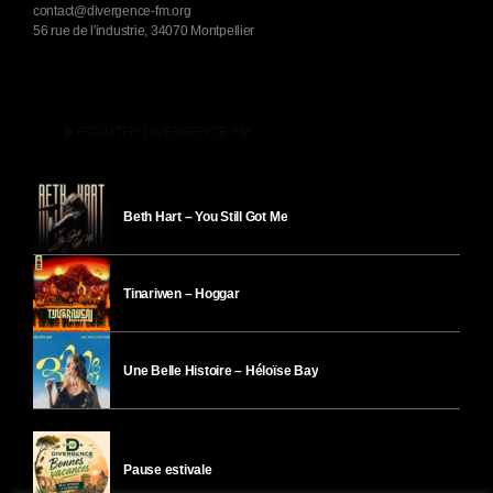
contact@divergence-fm.org
56 rue de l'industrie, 34070 Montpellier
play_arrow
ÉCOUTER DIVERGENCE-FM
Beth Hart – You Still Got Me
Tinariwen – Hoggar
Une Belle Histoire – Héloïse Bay
Pause estivale