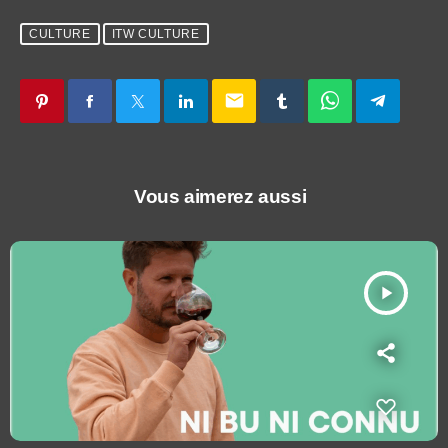
CULTURE
ITW CULTURE
email
Vous aimerez aussi
play_arrow