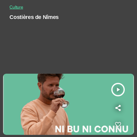
Culture
Costières de Nîmes
play_arrow