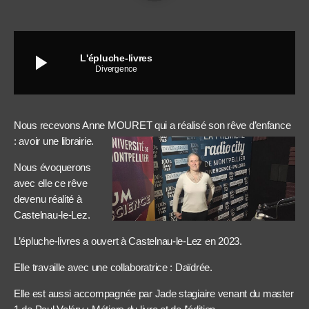
play_arrow
L'épluche-livres
Divergence
Nous recevons Anne MOURET qui a réalisé son rêve d’enfance
: avoir une librairie.
Nous évoquerons
avec elle ce rêve
devenu réalité à
Castelnau-le-Lez.
L’épluche-livres a ouvert à Castelnau-le-Lez en 2023.
Elle travaille avec une collaboratrice : Daïdrée.
Elle est aussi accompagnée par Jade stagiaire venant du master