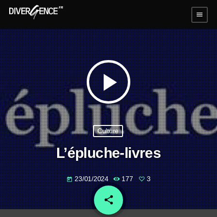
menu
play_arrow
Culture
L’épluche-livres
23/01/2024
177
3
today
share
email
3