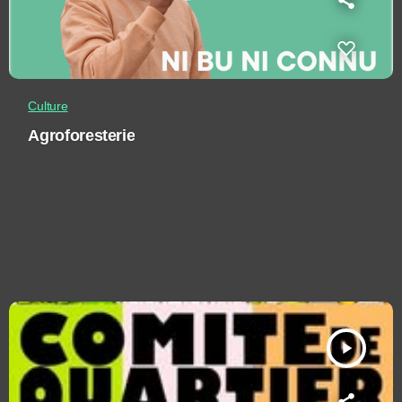
Culture
Agroforesterie
play_arrow