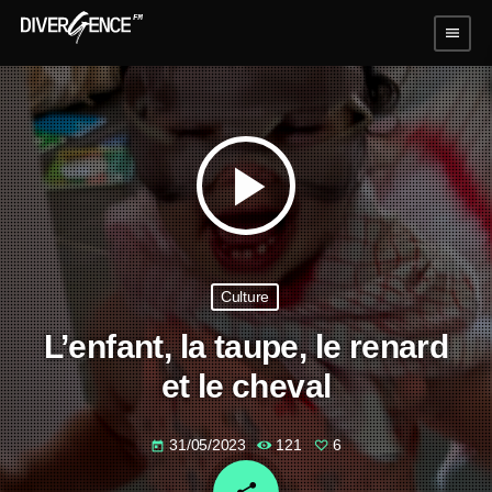
menu
play_arrow
Culture
L’enfant, la taupe, le renard
et le cheval
31/05/2023
121
6
today
email