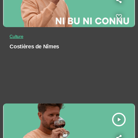
Culture
Costières de Nîmes
play_arrow