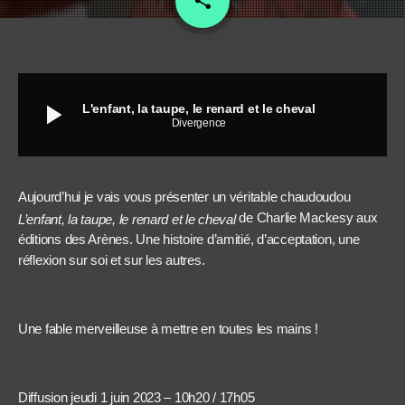
share
6
play_arrow
L'enfant, la taupe, le renard et le cheval
Divergence
Aujourd’hui je vais vous présenter un véritable chaudoudou
de Charlie Mackesy aux
L’enfant, la taupe, le renard et le cheval
éditions des Arènes. Une histoire d’amitié, d’acceptation, une
réflexion sur soi et sur les autres.
Une fable merveilleuse à mettre en toutes les mains !
Diffusion jeudi 1 juin 2023 – 10h20 / 17h05