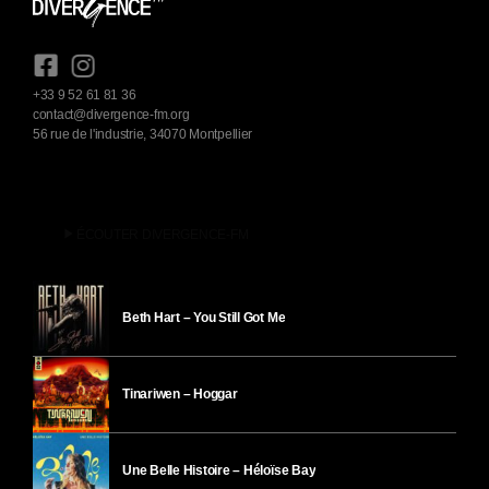
+33 9 52 61 81 36
contact@divergence-fm.org
56 rue de l'industrie, 34070 Montpellier
play_arrow
ÉCOUTER DIVERGENCE-FM
Beth Hart – You Still Got Me
Tinariwen – Hoggar
Une Belle Histoire – Héloïse Bay