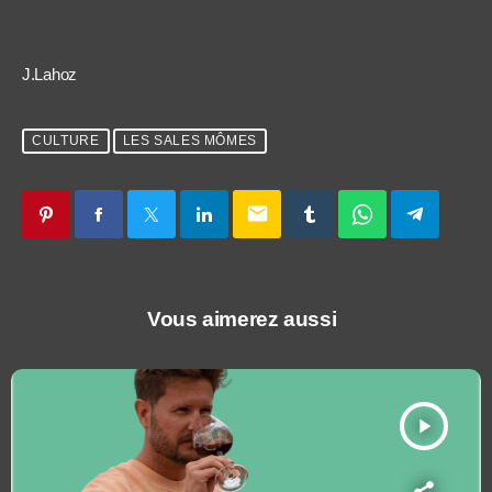
J.Lahoz
CULTURE
LES SALES MÔMES
email
Vous aimerez aussi
play_arrow