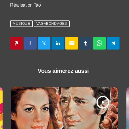
Réalisation Tao
MUSIQUE
VAGABONDAGES
email
Vous aimerez aussi
play_arrow