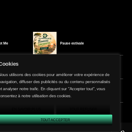
Got Me
Pause estivale
Cookies
Ici l’Ombre – mercredi 29 juillet
Nous utilisons des cookies pour améliorer votre expérience de
navigation, diffuser des publicités ou du contenu personnalisés
share
email
et analyser notre trafic. En cliquant sur "Accepter tout", vous
éloïse Bay
Ici l’Ombre – mardi 28 juillet
consentez à notre utilisation des cookies.
EN SAVOIR PLUS
TOUT REFUSER
TOUT ACCEPTER