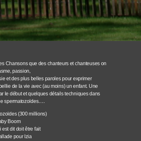
des Chansons que des chanteurs et chanteuses on
casme, passion,
sie et des plus belles paroles pour exprimer
bellie de la vie avec (au moins) un enfant. Une
le début et quelques détails techniques dans
s de spermatozoïdes….
ozoïdes (300 millions)
Baby Boom
st dit doit être fait
llade pour Izia