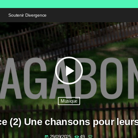
Soutenir Divergence
play_arrow
Musique
e (2) Une chansons pour leur
29/09/2025
49
today