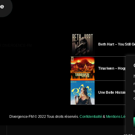
Beth Hart – You Still 
R DIVERGENCE-FM
Tinariwen – Hoggar
Une Belle Histoire – H
Divergence-FM © 2022 Tous droits réservés.
Confidentialité
&
Mentions Légales
.