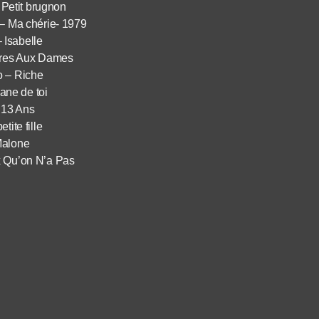
 Petit brugnon
 – Ma chérie- 1979
 Isabelle
tres Aux Dames
o – Riche
ane de toi
 13 Ans
tite fille
Malone
x Qu’on N’a Pas