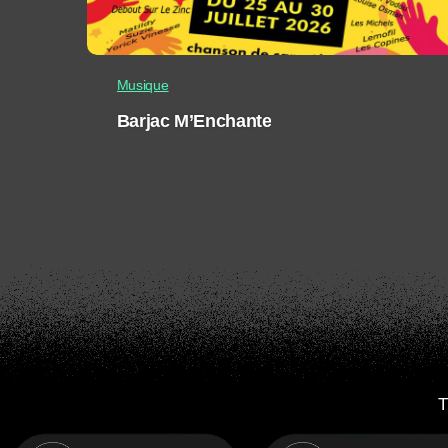
Musique
Barjac M’Enchante
T