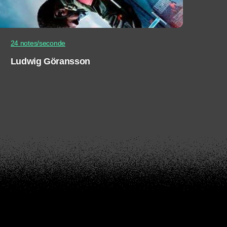
24 notes/seconde
Ludwig Göransson