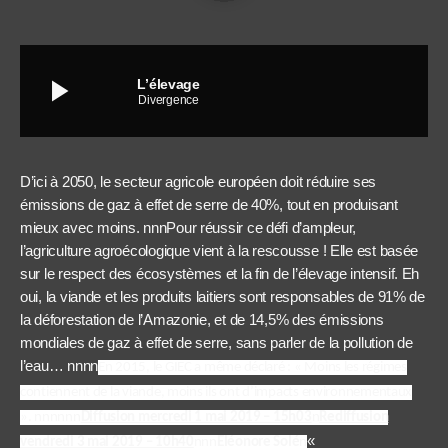
play_arrow
L’élevage
Divergence
D’ici à 2050, le secteur agricole européen doit réduire ses
émissions de gaz à effet de serre de 40%, tout en produisant
mieux avec moins. nnnPour réussir ce défi d’ampleur,
l’agriculture agroécologique vient à la rescousse ! Elle est basée
sur le respect des écosystèmes et la fin de l’élevage intensif. Eh
oui, la viande et les produits laitiers sont responsables de 91% de
la déforestation de l’Amazonie, et de 14,5% des émissions
mondiales de gaz à effet de serre, sans parler de la pollution de
l’eau… nnnn
En 2015, le GIEC a même déclaré : « Moins les régimes
contiennent de la viande, moins ils ont d’impacts environnementaux
».
nnnnnn
Diffusion mercredi 1 mai 2019 – 15h03
n
Rediffusion
«
vendredi 3 mai 2019 – 10h40
nnn
Eléonore Solé
n