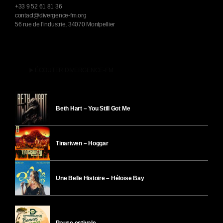
+33 9 52 61 81 36
contact@divergence-fm.org
56 rue de l'industrie, 34070 Montpellier
play_arrow
ÉCOUTER DIVERGENCE-FM
Beth Hart – You Still Got Me
Tinariwen – Hoggar
Une Belle Histoire – Héloïse Bay
Pause estivale