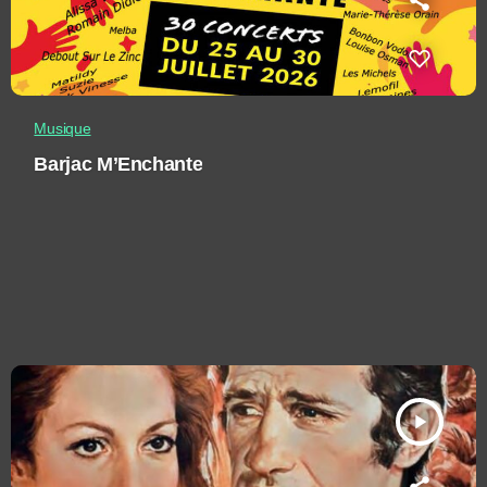
Musique
Barjac M’Enchante
play_arrow