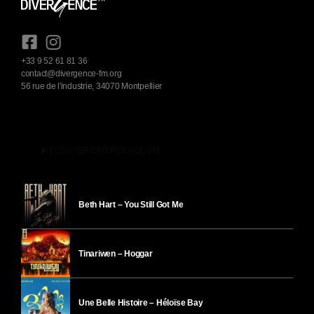
+33 9 52 61 81 36
contact@divergence-fm.org
56 rue de l'industrie, 34070 Montpellier
play_arrow
ÉCOUTER DIVERGENCE-FM
Beth Hart – You Still Got Me
Tinariwen – Hoggar
Une Belle Histoire – Héloïse Bay