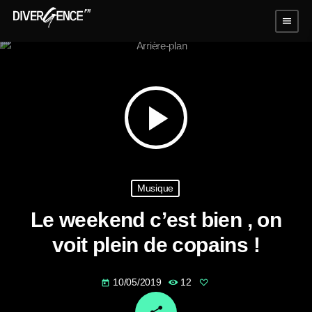
menu
play_arrow
Musique
Le weekend c’est bien , on
voit plein de copains !
10/05/2019
12
today
email