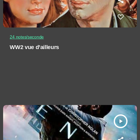
24 notes/seconde
WW2 vue d’ailleurs
play_arrow