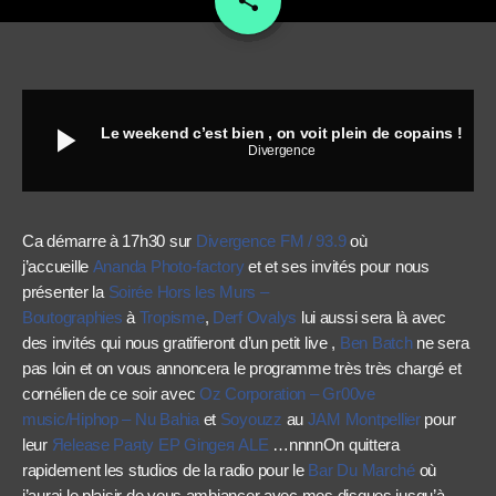
share
play_arrow
Le weekend c’est bien , on voit plein de copains !
Divergence
Ca démarre à 17h30 sur
Divergence FM / 93.9
où
j’accueille
Ananda Photo-factory
et et ses invités pour nous
présenter la
Soirée Hors les Murs –
Boutographies
à
Tropisme
,
Derf Ovalys
lui aussi sera là avec
des invités qui nous gratifieront d’un petit live ,
Ben Batch
ne sera
pas loin et on vous annoncera le programme très très chargé et
cornélien de ce soir avec
Oz Corporation – Gr00ve
music/Hiphop – Nu Bahia
et
Soyouzz
au
JAM Montpellier
pour
leur
Яelease Paяty EP Gingeя ALE
…nnnnOn quittera
rapidement les studios de la radio pour le
Bar Du Marché
où
j’aurai le plaisir de vous ambiancer avec mes disques jusqu’à