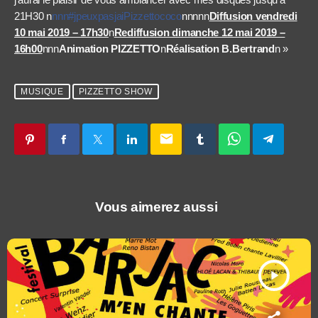
21H30 n
nnn#
jpeuxpasjaiPizzettococo
nnnnn
Diffusion vendredi
10 mai 2019 – 17h30
n
Rediffusion dimanche 12 mai 2019 –
16h00
nnn
Animation PIZZETTO
n
Réalisation B.Bertrand
n »
MUSIQUE
PIZZETTO SHOW
email
Vous aimerez aussi
play_arrow