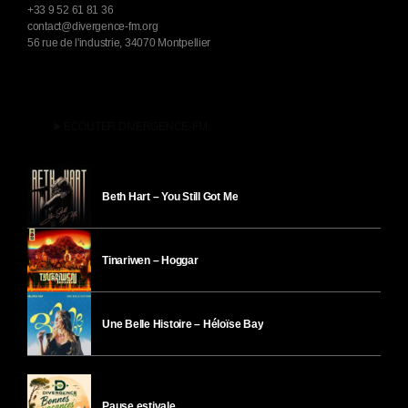
+33 9 52 61 81 36
contact@divergence-fm.org
56 rue de l'industrie, 34070 Montpellier
play_arrow
ÉCOUTER DIVERGENCE-FM
Beth Hart – You Still Got Me
Tinariwen – Hoggar
Une Belle Histoire – Héloïse Bay
Pause estivale