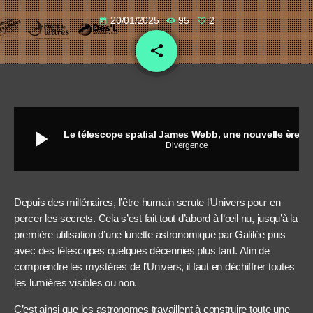
20/01/2025
95
2
today
share
email
2
play_arrow
Le télescope spatial James Webb, une nouvelle ère pour l'astronomie - Éric Lagadec
Divergence
Depuis des millénaires, l’être humain scrute l’Univers pour en
percer les secrets. Cela s’est fait tout d’abord à l’œil nu, jusqu’à la
première utilisation d’une lunette astronomique par Galilée puis
avec des télescopes quelques décennies plus tard. Afin de
comprendre les mystères de l’Univers, il faut en déchiffrer toutes
les lumières visibles ou non.
C’est ainsi que les astronomes travaillent à construire toute une