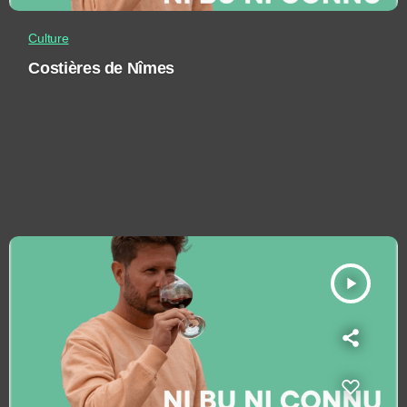
Culture
Costières de Nîmes
play_arrow