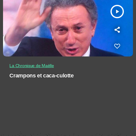
play_arrow
La Chronique de Maëlle
Crampons et caca-culotte