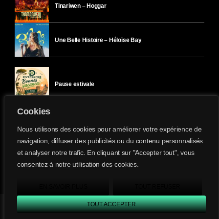
Tinariwen – Hoggar
Une Belle Histoire – Héloïse Bay
Pause estivale
Cookies
Ici l’Ombre – mercredi 29 juillet
Nous utilisons des cookies pour améliorer votre expérience de
navigation, diffuser des publicités ou du contenu personnalisés
et analyser notre trafic. En cliquant sur "Accepter tout", vous
Ici l’Ombre – mardi 28 juillet
consentez à notre utilisation des cookies.
Divergence-FM © 2022 Tous droits réservés.
Confidentialité
&
Mentions Légales
.
EN SAVOIR PLUS
TOUT REFUSER
TOUT ACCEPTER
Divergence FM
play_arrow
keyboard_arrow_right