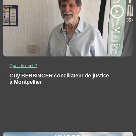
play_arrow
Quoi de neuf ?
Guy BERSINGER conciliateur de justice
à Montpellier