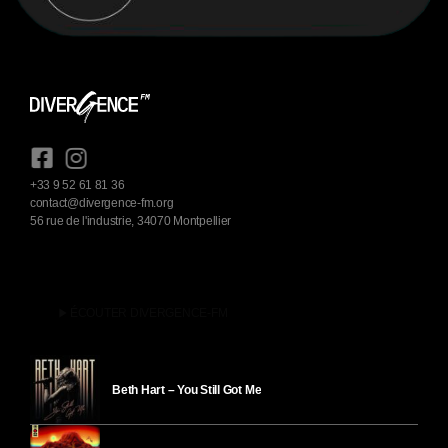
+33 9 52 61 81 36
contact@divergence-fm.org
56 rue de l'industrie, 34070 Montpellier
play_arrow
ÉCOUTER DIVERGENCE-FM
Beth Hart – You Still Got Me