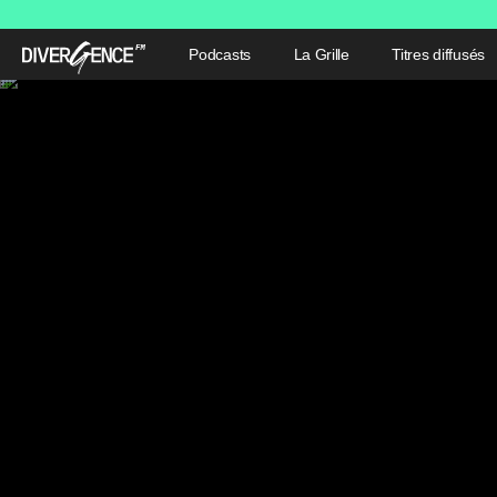
Podcasts
La Grille
Titres diffusés