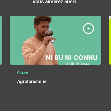
Vous aimerez aussi
play_arrow
Culture
Agroforesterie