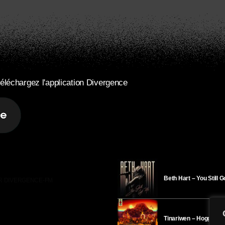
éléchargez l'application Divergence
Beth Hart – You Still 
R DIVERGENCE-FM
Tinariwen – Hoggar