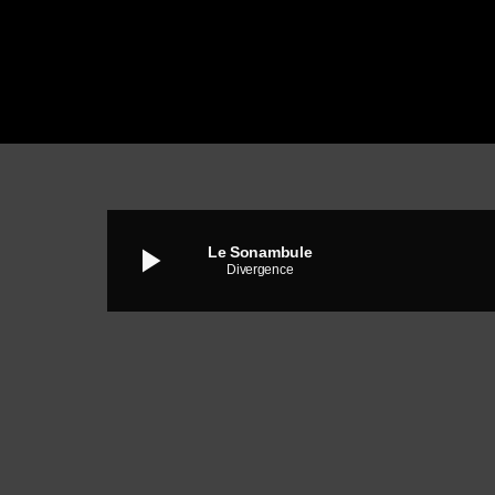
play_arrow
Le Sonambule
Divergence