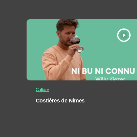
play_arrow
Culture
Costières de Nîmes