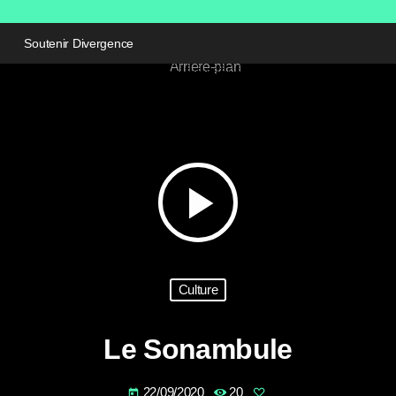
Soutenir Divergence
play_arrow
Culture
Le Sonambule
22/09/2020
20
today