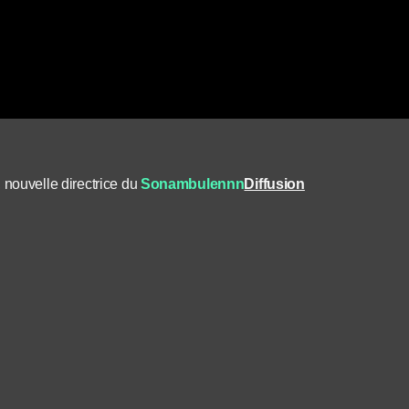
, nouvelle directrice du
Sonambulennn
Diffusion