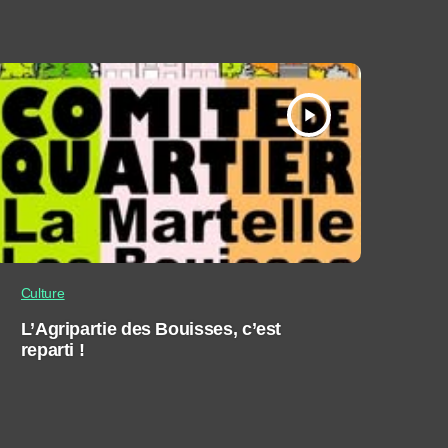
play_arrow
Culture
L’Agripartie des Bouisses, c’est
reparti !