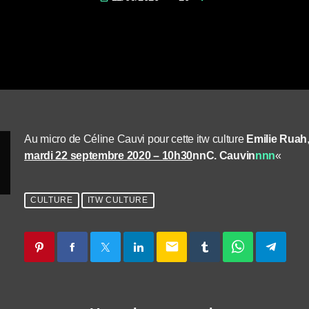
Au micro de Céline Cauvi pour cette itw culture
Emilie Ruah
mardi 22 septembre 2020 – 10h30
nnC. Cauvin
nnn
«
CULTURE
ITW CULTURE
email