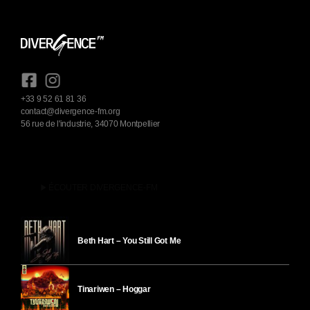
+33 9 52 61 81 36
contact@divergence-fm.org
56 rue de l'industrie, 34070 Montpellier
play_arrow
ÉCOUTER DIVERGENCE-FM
Beth Hart – You Still Got Me
Tinariwen – Hoggar