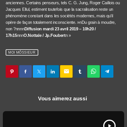
anciennes. Certains penseurs, tels C. G. Jung, Roger Caillois ou
Jacques Ellul, estiment toutefois que la sacralisation reste un
phénomène constant dans les sociétés modernes, mais qu’il
opère de façon totalement inconsciente. »nDu grain à moudre,
non ?nnnn
Diffusion mardi 23 avril 2019 – 10h20 /
17h15
nnn
O.Nottale / Jp.Foubert
n »
MOI MÔSSIEUR
email
Vous aimerez aussi
play_arrow