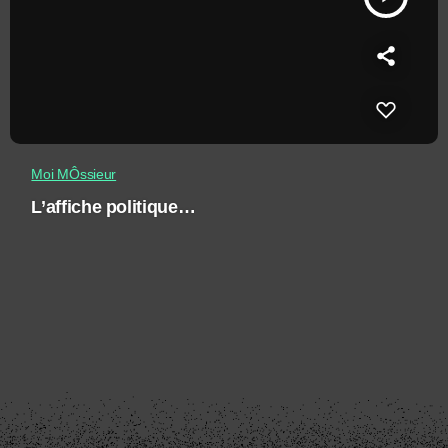
Moi MÔssieur
L’affiche politique…