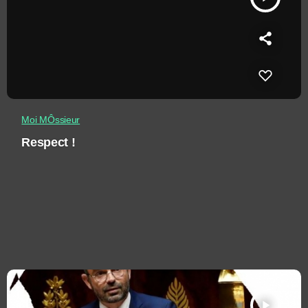
Moi MÔssieur
Respect !
play_arrow