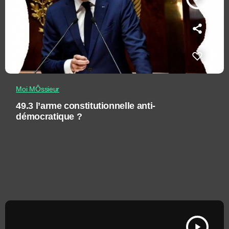
Moi MÔssieur
49.3 l’arme constitutionnelle anti-
démocratique ?
play_arrow