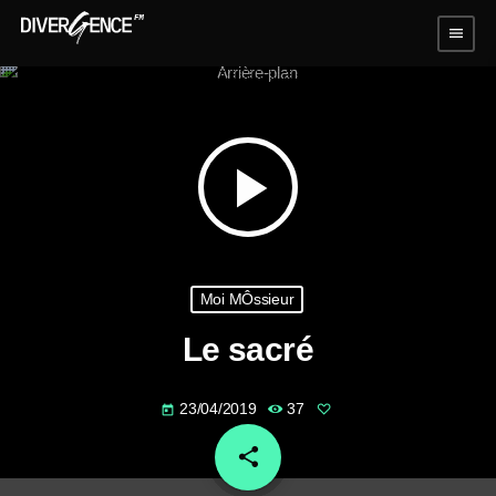
menu
play_arrow
Moi MÔssieur
Le sacré
23/04/2019
37
today
share
email