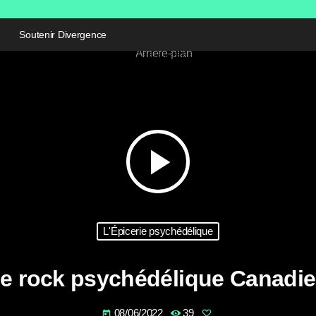
Soutenir Divergence
play_arrow
L'Épicerie psychédélique
e rock psychédélique Canadi
08/06/2022
39
today