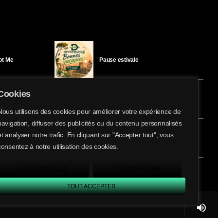
Got Me
Pause estivale
Cookies
Ici l’Ombre – mercredi 29 juillet
Nous utilisons des cookies pour améliorer votre expérience de
navigation, diffuser des publicités ou du contenu personnalisés
share
email
et analyser notre trafic. En cliquant sur "Accepter tout", vous
éloïse Bay
Ici l’Ombre – mardi 28 juillet
consentez à notre utilisation des cookies.
EN SAVOIR PLUS
TOUT REFUSER
TOUT ACCEPTER
volume_up