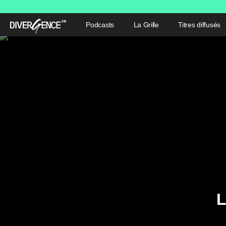
Podcasts
La Grille
Titres diffusés
L