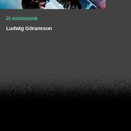
24 notes/seconde
Ludwig Göransson