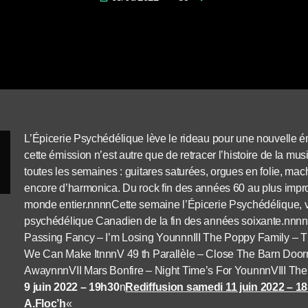
L’Épicerie Psychédélique lève le rideau pour une nouvelle
cette émission n’est autre que de retracer l’histoire de la 
toutes les semaines : guitares saturées, orgues en folie, m
encore d’harmonica. Du rock fin des années 60 au plus impr
monde entier.nnnnCette semaine l’Épicerie Psychédélique, vo
psychédélique Canadien de la fin des années soixante.nnnn
Passing Fancy – I’m Losing YounnnIII The Poppy Family – T
We Can Make ItnnnV 49 th Parallèle – Close The Barn Doorn
AwaynnnVII Mars Bonfire – Night Time’s For YounnnVIII T
9 juin 2022 – 19h30
n
Rediffusion samedi 11 juin 2022 – 1
A.Floc’h
«