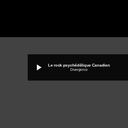
play_arrow
Le rock psychédélique Canadien
Divergence