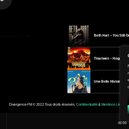
Beth Hart – You Still 
R DIVERGENCE-FM
Tinariwen – Hoggar
Une Belle Histoire – H
Divergence-FM © 2022 Tous droits réservés.
Confidentialité
&
Mentions Légales
.
00:00