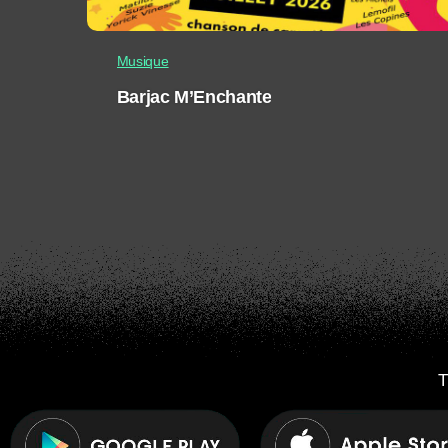
Musique
Barjac M’Enchante
T