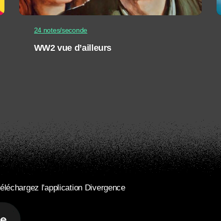
24 notes/seconde
WW2 vue d’ailleurs
éléchargez l'application Divergence