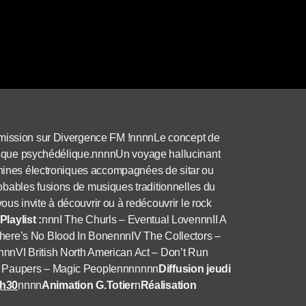
 émission sur Divergence FM !nnnnLe concept de
musique psychédélique.nnnnUn voyage hallucinant
achines électroniques accompagnées de sitar ou
obables fusions de musiques traditionnelles du
us invite à découvrir ou à redécouvrir le rock
Playlist :
nnnI The Churls – Eventual LovennnII A
here’s No Blood In BonennnIV The Collectors –
nnVI British North American Act – Don’t Run
he Paupers – Magic Peoplennnnnnn
Diffusion jeudi
8h30
nnnn
Animation G.Totier
n
Réalisation