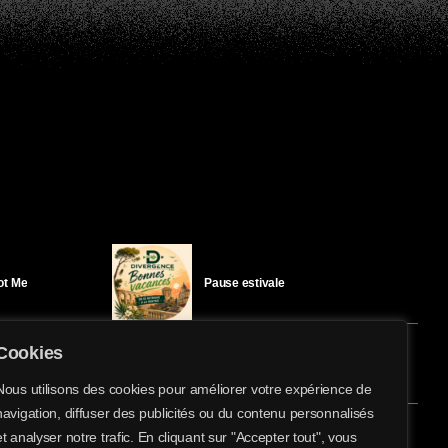
Got Me
Pause estivale
Cookies
Ici l’Ombre – mercredi 29 juillet
Nous utilisons des cookies pour améliorer votre expérience de
navigation, diffuser des publicités ou du contenu personnalisés
share
email
et analyser notre trafic. En cliquant sur "Accepter tout", vous
éloïse Bay
Ici l’Ombre – mardi 28 juillet