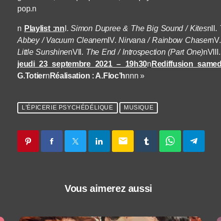
pop.n
n
Playlist :nn
I.
Simon Dupree & The Big Sound / Kites
n
II.
T
Abbey / Vacuum Cleaner
n
IV.
Nirvana / Rainbow Chaser
n
V.
Little Sunshine
n
VII.
The End / Introspection (Part One)
n
VIII.
jeudi 23 septembre 2021 – 19h30
n
Rediffusion same
G.Totier
n
Réalisation : A.Floc’h
nn
n »
L'ÉPICERIE PSYCHÉDÉLIQUE
MUSIQUE
email
Vous aimerez aussi