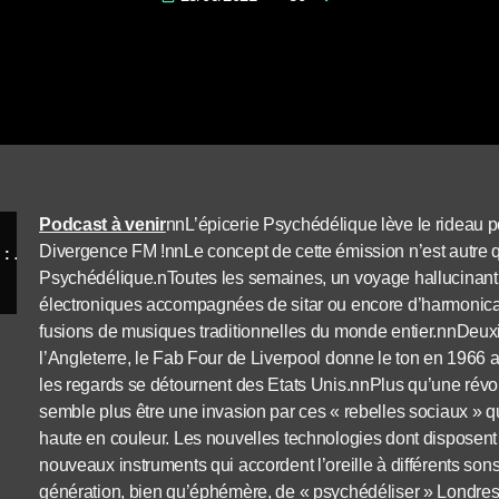
Podcast à venir
nnL’épicerie Psychédélique lève le rideau 
Divergence FM !nnLe concept de cette émission n’est autre qu
Le Rock Psychédélique anglais - Episode I : Demain ne sait jamais
Psychédélique.nToutes les semaines, un voyage hallucinant :
électroniques accompagnées de sitar ou encore d’harmonica
fusions de musiques traditionnelles du monde entier.nnDeu
l’Angleterre, le Fab Four de Liverpool donne le ton en 1966 a
les regards se détournent des Etats Unis.nnPlus qu’une révol
semble plus être une invasion par ces « rebelles sociaux » q
haute en couleur. Les nouvelles technologies dont disposent l
nouveaux instruments qui accordent l’oreille à différents sons
génération, bien qu’éphémère, de « psychédéliser » Londres,