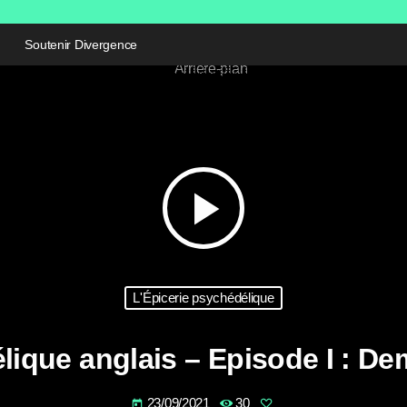
Soutenir Divergence
play_arrow
L'Épicerie psychédélique
ique anglais – Episode I : Dem
23/09/2021
30
today