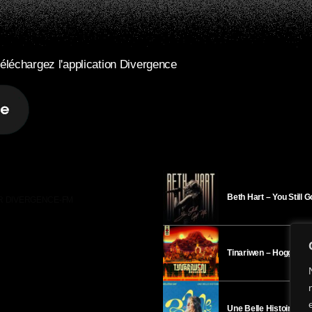
éléchargez l'application Divergence
Beth Hart – You Still 
R DIVERGENCE-FM
Tinariwen – Hoggar
Une Belle Histoire – H