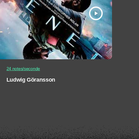
play_arrow
24 notes/seconde
Ludwig Göransson