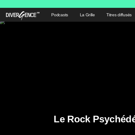
Podcasts
La Grille
Titres diffusés
Le Rock Psychédél