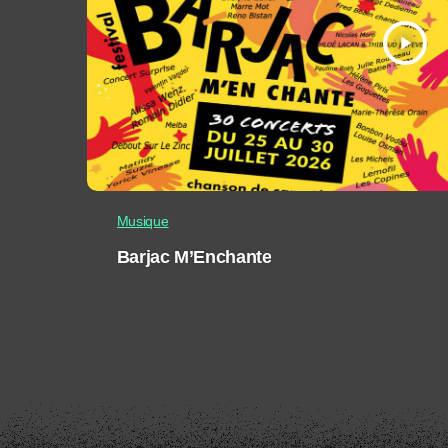
play_arrow
Musique
Barjac M’Enchante