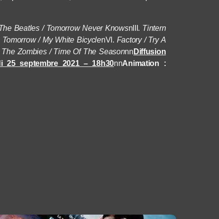
he Beatles / Tomorrow Never Knows
n
III.
Tintern
Tomorrow / My White Bicycle
n
VI.
Factory / Try A
The Zombies / Time Of The Season
nn
Diffusion
di 25 septembre 2021 – 18h30
nn
Animation :