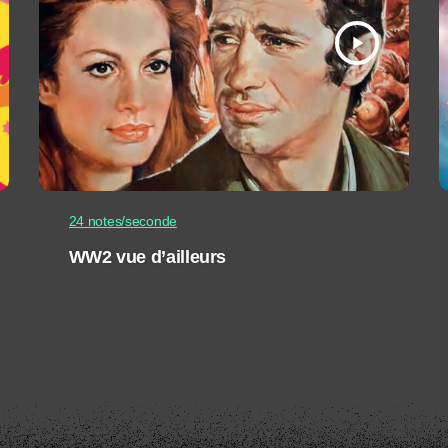
play_arrow
24 notes/seconde
WW2 vue d’ailleurs