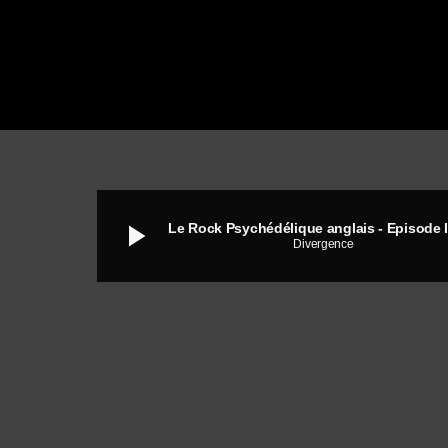
play_arrow
Divergence