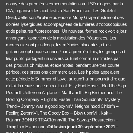
cobaye des premières expérimentations au LSD dirigées par la
CIA, organise des acid-tests à San Francisco. Les Grateful
Dead, Jefferson Airplane ou encore Moby Grape illustreront ces
soirées lysergiques accompagnées de lumières stroboscopiques
et de peintures fluorescentes. Un nouveau format rock voit le jour
annonçant l’apparition de la modulation des fréquences. Les
morceaux sont plus longs, les mélodies planantes, et les
guitaresneuphoriques.nnnnnPour la première fois, les groupes et
leur public partagent un univers culturel commun stimulés par
des produits chimiques et exemptés, pendant une très courte
période, des pressions commerciales. Les hippies appelaient
cette période le Summer of Love, aujourd’hui on pourrait dire que
c’était la renaissance du rock.nnI. Fifty Foot Hose – Red the Sign
PostnnII. Jefferson Airplane – MarthannIII. Big Brother and The
Holding Company – Light Is Faster Than SoundnnIV. Mystery
Trend – Johnny was a good boynnV. Neighbr’hood Childr’n –
Feeling ZeronnVI. The Goody Box – Blow upnnVII. Kak –
RainnnnBONUS TRACKnnnVIII. The Savage Resurection –
Thing In « E »nnnnnnn
Diffusion jeudi 30 septembre 2021 –