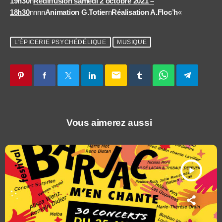
19h30
n
Rediffusion samedi 2 octobre 2021 –
18h30
nnnn
Animation G.Totier
n
Réalisation A.Floc’h
«
L'ÉPICERIE PSYCHÉDÉLIQUE
MUSIQUE
email
Vous aimerez aussi
play_arrow