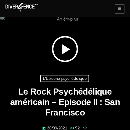
menu
play_arrow
L'Épicerie psychédélique
Le Rock Psychédélique
américain – Episode II : San
Francisco
30/09/2021
52
today