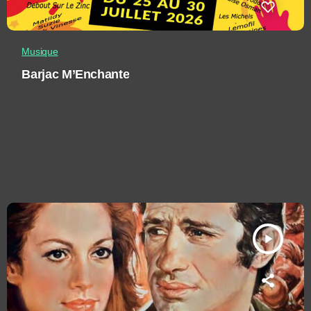
Musique
Barjac M’Enchante
play_arrow