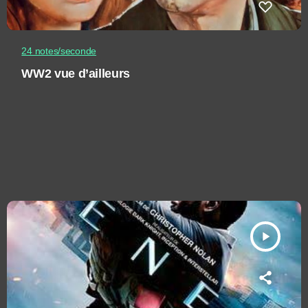
24 notes/seconde
WW2 vue d’ailleurs
play_arrow