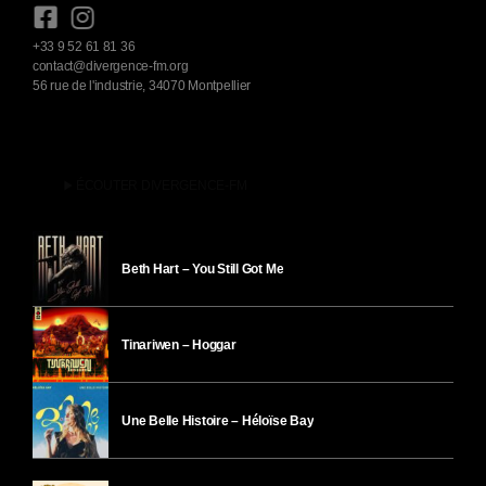
+33 9 52 61 81 36
contact@divergence-fm.org
56 rue de l'industrie, 34070 Montpellier
play_arrow
ÉCOUTER DIVERGENCE-FM
Beth Hart – You Still Got Me
Tinariwen – Hoggar
Une Belle Histoire – Héloïse Bay