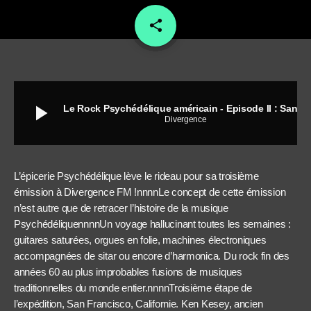
share
email
play_arrow
Le Rock Psychédélique américain - Episode II : San Francisco
Divergence
L’épicerie Psychédélique lève le rideau pour sa troisième
émission à Divergence FM !nnnnLe concept de cette émission
n’est autre que de retracer l’histoire de la musique
PsychédéliquennnnUn voyage hallucinant toutes les semaines :
guitares saturées, orgues en folie, machines électroniques
accompagnées de sitar ou encore d’harmonica. Du rock fin des
années 60 au plus improbables fusions de musiques
traditionnelles du monde entier.nnnnTroisième étape de
l’expédition, San Francisco, Californie. Ken Kesey, ancien