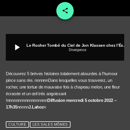
share
email
9
play_arrow
Le Rocher Tombé du Ciel de Jon Klassen chez l’École des Loisirs
Divergence
Découvrez 5 brèves histoires totalement absurdes à l’humour
pince sans rire. nnnnnnDans lesquelles vous trouverez, un
rocher, une tortue de mauvaise fois à chapeau melon, une fleur
écrasée et un œil très angoissant
!nnnnnnnnnnnnnnnnnn
Diffusion mercredi 5 octobre 2022 –
17h35
nnnnn
J.Lahoz
«
CULTURE
LES SALES MÔMES