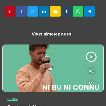
email
Vous aimerez aussi
play_arrow
Culture