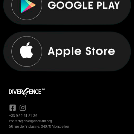
+33 9 52 61 81 36
contact@divergence-fm.org
56 rue de l'industrie, 34070 Montpellier