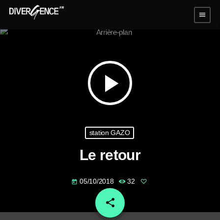
menu
play_arrow
station GAZO
Le retour
05/10/2018
32
today
share
email