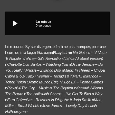
play_arrow
Le retour
Divergence
Le retour de Sy sur divergence fm à ne pas manquer, pour une
heure de mix façon Gazo.nnn
PLaylist nn
Nu Guinea – ’A Voce
’E Napule
n
Tahira – Gil’s Revolution (Tahira Afrobeat Version)
n
Charlotte Dos Santos – Watching You
n
Oscar Jerome – Do
You Really
n
Mildlife – Zwango Dop
n
Magic In Threes – Chupa
Cabra (Fouk Rmx)
n
Verner – Tecladista
n
Marlui Mirandoa –
Tchori Tchori (Joutro Mundo Edit)
n
Hugo LX – Phone Games
n
Playin’ 4 The City – Music & The Rhythm
n
Kamaal Williams –
The Return
n
The Halleluiah Chorus – I’ve Got To Find a Way
n
Ezra Collective – Reasons In Disguise ft Jorja Smith
n
Mac
Miller – Small Worlds
n
Jose James – Lovely Day ft Lalah
Hathawaynnn