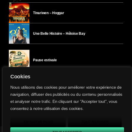
Tinariwen – Hoggar
Une Belle Histoire – Héloïse Bay
Pause estivale
Cookies
Ici l’Ombre – mercredi 29 juillet
Nous utilisons des cookies pour améliorer votre expérience de
navigation, diffuser des publicités ou du contenu personnalisés
et analyser notre trafic. En cliquant sur "Accepter tout", vous
Ici l’Ombre – mardi 28 juillet
consentez à notre utilisation des cookies.
Divergence-FM © 2022 Tous droits réservés.
Confidentialité
&
Mentions Légales
.
EN SAVOIR PLUS
TOUT REFUSER