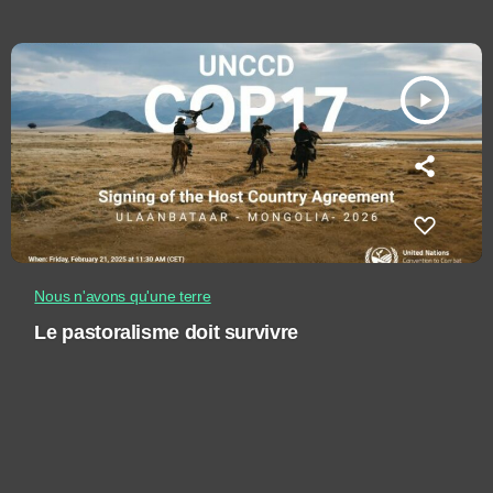
play_arrow
Nous n'avons qu'une terre
Le pastoralisme doit survivre