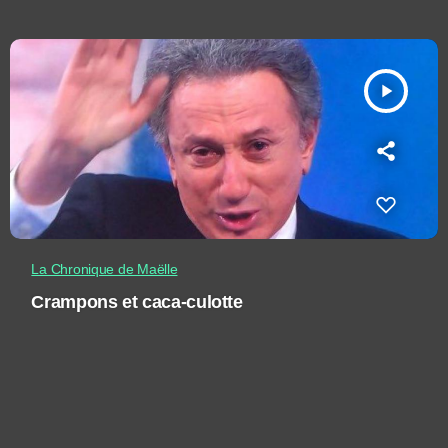
play_arrow
La Chronique de Maëlle
Crampons et caca-culotte