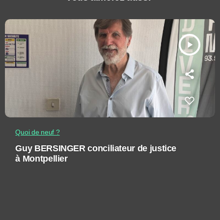
play_arrow
Quoi de neuf ?
Guy BERSINGER conciliateur de justice
à Montpellier