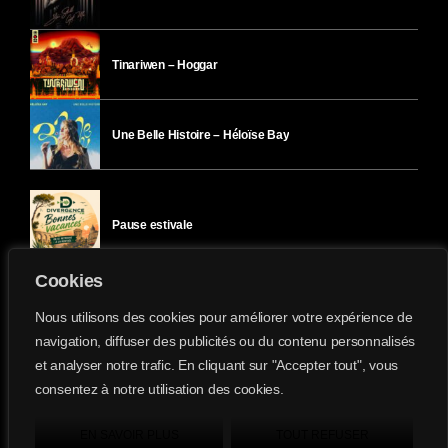
Tinariwen – Hoggar
Une Belle Histoire – Héloïse Bay
Pause estivale
Cookies
Ici l’Ombre – mercredi 29 juillet
Nous utilisons des cookies pour améliorer votre expérience de
navigation, diffuser des publicités ou du contenu personnalisés
et analyser notre trafic. En cliquant sur "Accepter tout", vous
Ici l’Ombre – mardi 28 juillet
consentez à notre utilisation des cookies.
Divergence-FM © 2022 Tous droits réservés.
Confidentialité
&
Mentions Légales
.
EN SAVOIR PLUS
TOUT REFUSER