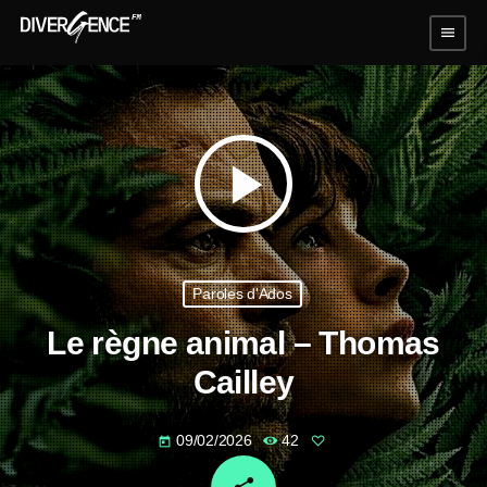
menu
play_arrow
Paroles d'Ados
Le règne animal – Thomas
Cailley
09/02/2026
42
today
email