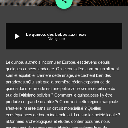
share
play_arrow
Le quinoa, des bobos aux incas
Divergence
Le quinoa, autrefois inconnu en Europe, est devenu depuis
quelques années tendance. On le considère comme un aliment
sain et équitable. Derrière cette image, se cachent bien des
paradoxes.nQui sait que la première région exportatrice de
quinoa dans le monde est une petite zone semi-désertique du
sud de l’Altiplano bolivien ? Comment le quinoa peut-il y être
produite en grande quantité ?nComment cette région marginale
s’est-elle insérée dans un circuit mondialisé ? Quelles
conséquences ce boom inattendu a-t-il eu sur la société locale ?
nDonnées archéologiques et études contemporaines nous
permettront de retracer cette histoire exceptionnelle et de