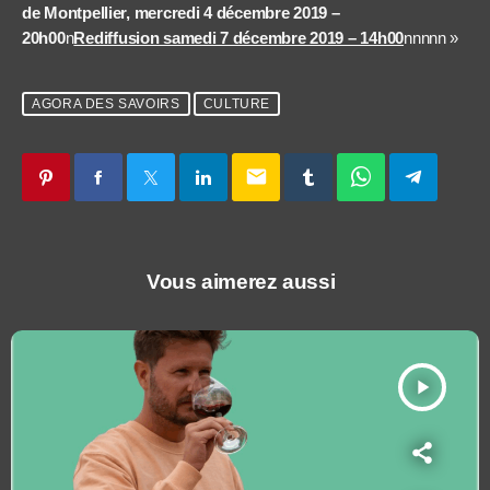
de Montpellier, mercredi 4 décembre 2019 –
20h00
n
Rediffusion samedi 7 décembre 2019 – 14h00
nnnnn »
AGORA DES SAVOIRS
CULTURE
email
Vous aimerez aussi
play_arrow