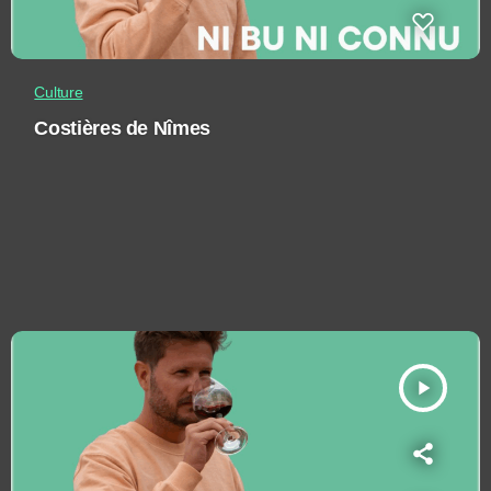
Culture
Costières de Nîmes
play_arrow