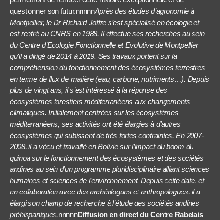
questionner son futur.nnnnn
Après des études d’agronomie à
Montpellier, le Dr Richard Joffre s’est spécialisé en écologie et
est rentré au CNRS en 1988. Il effectue ses recherches au sein
du Centre d’Ecologie Fonctionnelle et Evolutive de Montpellier
qu’il a dirigé de 2014 à 2019. Ses travaux portent sur la
compréhension du fonctionnement des écosystèmes terrestres
en terme de flux de matière (eau, carbone, nutriments…). Depuis
plus de vingt ans, il s’est intéressé à la réponse des
écosystèmes forestiers méditerranéens aux changements
climatiques. Initialement centrées sur les écosystèmes
méditerranéens, ses activités ont été élargies à d’autres
écosystèmes qui subissent de très fortes contraintes. En 2007-
2008, il a vécu et travaillé en Bolivie sur l’impact du boom du
quinoa sur le fonctionnement des écosystèmes et des sociétés
andines au sein d’un programme pluridisciplinaire alliant sciences
humaines et sciences de l’environnement. Depuis cette date, et
en collaboration avec des archéologues et anthropologues, il a
élargi son champ de recherche à l’étude des sociétés andines
préhispaniques.
nnnnn
Diffusion en direct du Centre Rabelais