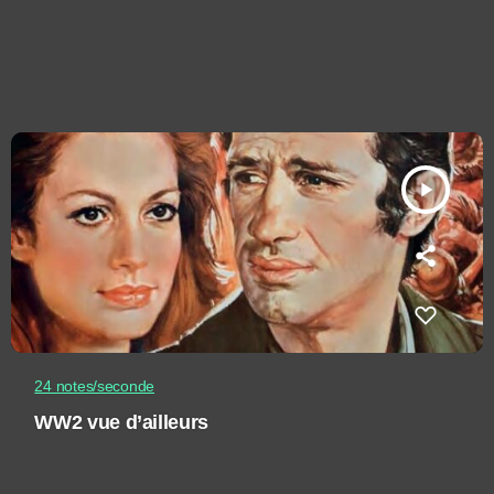
play_arrow
24 notes/seconde
WW2 vue d’ailleurs