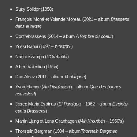
Suzy Solidor (1958)
François Morel et Yolande Moreau (2021 – album
Brassens
dans le texte
)
Contrebrassens (2014 – album
A l’ombre du coeur
)
Yossi Banai (1997 – המטריה )
Nanni Svampa (
L’Ombrèlla
)
Albert Valentino (1955)
Duo Alcaz (2011 – album
Vent fripon
)
Yvon Etienne (
An Disglavierig
– album
Que des bonnes
nouvelles!
)
Josep Maria Espinas (
El Paraigua
– 1962 – album
Espinàs
canta Brassens
)
Martin Ljung et Lena Granhagen (
Min Krouthén
– 1960’s)
Thorstein Bergman (1984 – album
Thorstein Bergman