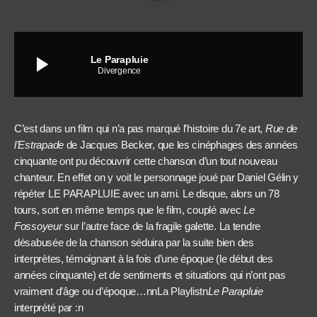
play_arrow
Le Parapluie
Divergence
C’est dans un film qui n’a pas marqué l’histoire du 7e art,
Rue de
l’Estrapade
de Jacques Becker, que les cinéphages des années
cinquante ont pu découvrir cette chanson d’un tout nouveau
chanteur. En effet on y voit le personnage joué par Daniel Gélin y
répéter LE PARAPLUIE avec un ami. Le disque, alors un 78
tours, sort en même temps que le film, couplé avec
Le
Fossoyeur
sur l’autre face de la fragile galette. La tendre
désabusée de la chanson séduira par la suite bien des
interprètes, témoignant à la fois d’une époque (le début des
années cinquante) et de sentiments et situations qui n’ont pas
vraiment d’âge ou d’époque…nn
La Playlist
n
Le Parapluie
interprété par :n