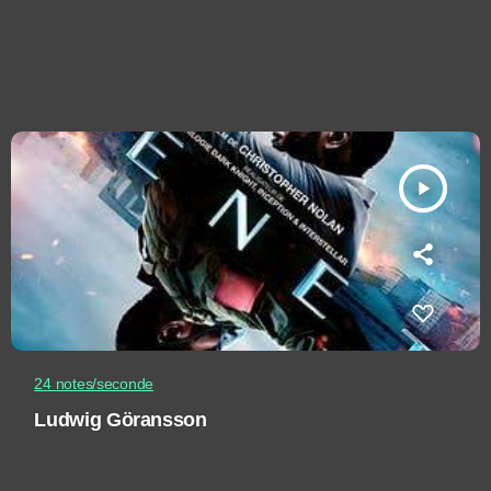
play_arrow
24 notes/seconde
Ludwig Göransson