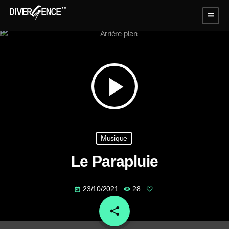
menu
play_arrow
Musique
Le Parapluie
23/10/2021
28
today
share
email