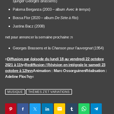
sjunger Georges Brassens
)
Paloma Berganza (2003 – album
Avec le temps
)
Bossa Flor (2020 – album
De Sète à Rio
)
Justina Bacz (2008)
net pour annoncer la semaine prochaine :n
Georges Brassens et la
Chanson pour l’auvergnat
(1954)
n
Diffusion par épisode du lundi 18 au vendredi 22 octobre
2021 à 11h
n
Rediffusion / Révision en intégrale le samedi 23
octobre à 12hnn
Animation : Marc Ossorguine
n
Réalisation :
Adeline Floc’h
n
«
MUSIQUE
THÈMES Z'ET VARIATIONS
email