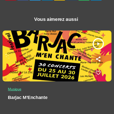
Vous aimerez aussi
play_arrow
Musique
Barjac M’Enchante