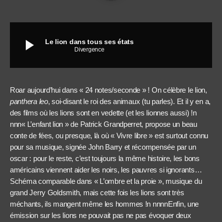
play_arrow
Le lion dans tous ses états
Divergence
Roar aujourd’hui dans « 24 notes/seconde » ! On célèbre le lion,
panthera leo
, soi-disant le roi des animaux (tu parles). Et il y en a,
des films où les lions sont en vedette (et les lionnes aussi) !n
nnn« L’enfant lion » de Patrick Grandperret, propose un beau
conte de fées, ou presque, là où « Vivre libre » est surtout connu
pour sa musique, signée John Barry et récompensée par un
oscar : pour le reste, c’est toujours la même histoire, les bons
américains viennent aider les noirs, les pauvres si ignorants…
Schéma comparable dans « L’ombre et la proie », musique du
grand Jerry Goldsmith, mais cette fois les lions sont très
méchants, ils mangent même les hommes !n nnnnEnfin, une
émission sur les lions ne pouvait pas ne pas évoquer deux