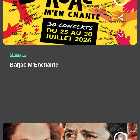
Musique
Barjac M’Enchante
play_arrow