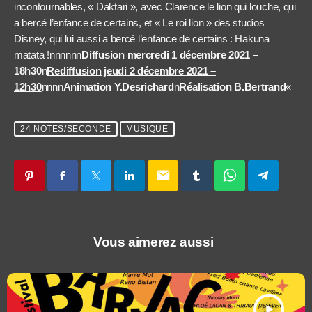
incontournables, « Daktari », avec Clarence le lion qui louche, qui
a bercé l’enfance de certains, et « Le roi lion » des studios
Disney, qui lui aussi a bercé l’enfance de certains : Hakuna
matata !nnnnnn
Diffusion mercredi 1 décembre 2021 –
18h30
n
Rediffusion jeudi 2 décembre 2021 –
12h30
nnnn
Animation Y.Desrichard
n
Réalisation B.Bertrand
«
24 NOTES/SECONDE
MUSIQUE
email
Vous aimerez aussi
play_arrow