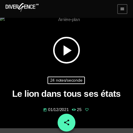
menu
play_arrow
24 notes/seconde
Le lion dans tous ses états
01/12/2021
25
today
share
email