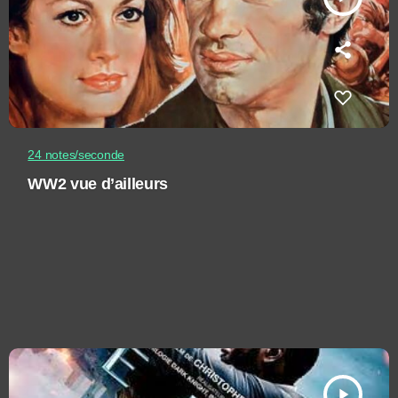
24 notes/seconde
WW2 vue d’ailleurs
play_arrow