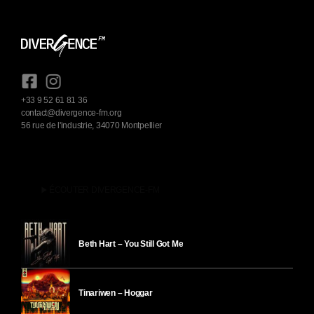
+33 9 52 61 81 36
contact@divergence-fm.org
56 rue de l'industrie, 34070 Montpellier
play_arrow
ÉCOUTER DIVERGENCE-FM
Beth Hart – You Still Got Me
Tinariwen – Hoggar