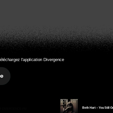
éléchargez l'application Divergence
Beth Hart – You Still 
R DIVERGENCE-FM