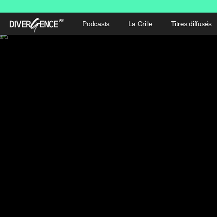
Podcasts
La Grille
Titres diffusés