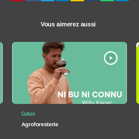
Vous aimerez aussi
play_arrow
Culture
Agroforesterie