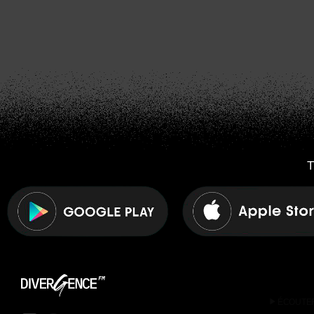
T
play_arrow
ÉCOUTE