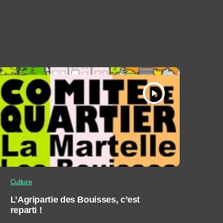
play_arrow
Culture
L’Agripartie des Bouisses, c’est
reparti !