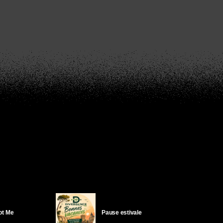
Got Me
Pause estivale