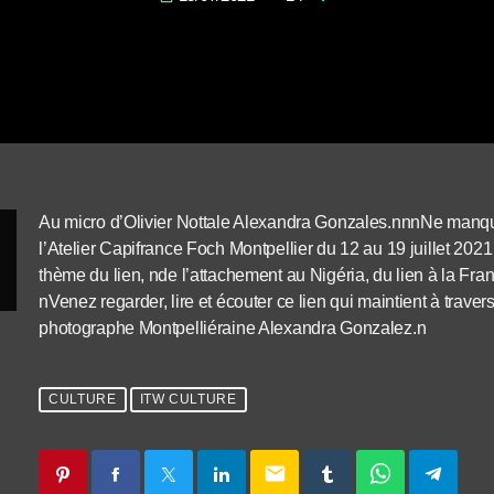
Au micro d’Olivier Nottale Alexandra Gonzales.nnnNe manquez
l’Atelier Capifrance Foch Montpellier du 12 au 19 juillet 20
thème du lien, nde l’attachement au Nigéria, du lien à la Fran
nVenez regarder, lire et écouter ce lien qui maintient à trave
photographe Montpelliéraine Alexandra Gonzalez.n
CULTURE
ITW CULTURE
email