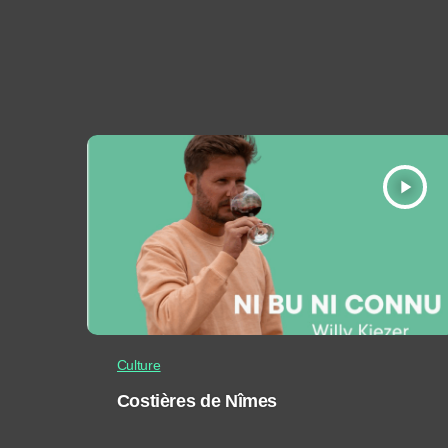
play_arrow
Culture
Costières de Nîmes