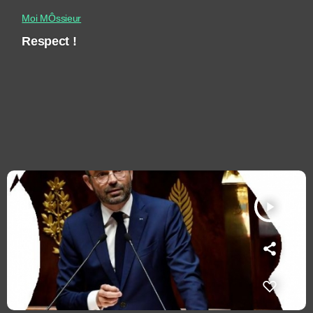
Moi MÔssieur
Respect !
play_arrow