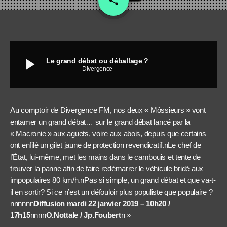
share
play_arrow
Le grand débat ou déballage ?
Divergence
Au comptoir de Divergence FM, nos deux « Môssieurs » vont
entamer un grand débat… sur le grand débat lancé par la
« Macronie » aux aguets, voire aux abois, depuis que certains
ont enfilé un gilet jaune de protection revendicatif.nLe chef de
l’État, lui-même, met les mains dans le cambouis et tente de
trouver la panne afin de faire redémarrer le véhicule bridé aux
impopulaires 80 km/h.nPas si simple, un grand débat et que va-t-
il en sortir? Si ce n’est un défouloir plus populiste que populaire ?
nnnnnn
Diffusion mardi 22 janvier 2019 – 10h20 /
17h15
nnnn
O.Nottale / Jp.Foubert
n »