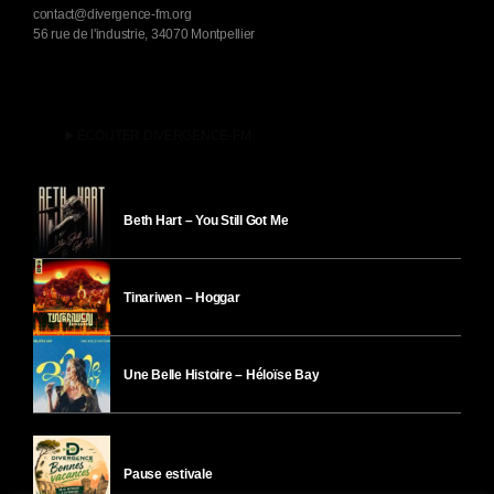
contact@divergence-fm.org
56 rue de l'industrie, 34070 Montpellier
play_arrow
ÉCOUTER DIVERGENCE-FM
Beth Hart – You Still Got Me
Tinariwen – Hoggar
Une Belle Histoire – Héloïse Bay
Pause estivale