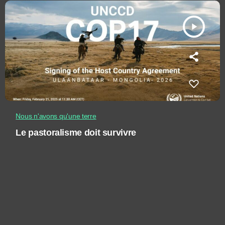
play_arrow
Nous n'avons qu'une terre
Le pastoralisme doit survivre