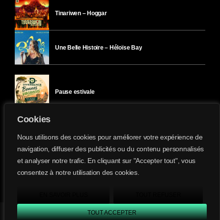
Tinariwen – Hoggar
Une Belle Histoire – Héloïse Bay
Pause estivale
Cookies
Ici l’Ombre – mercredi 29 juillet
Nous utilisons des cookies pour améliorer votre expérience de
navigation, diffuser des publicités ou du contenu personnalisés
et analyser notre trafic. En cliquant sur "Accepter tout", vous
Ici l’Ombre – mardi 28 juillet
consentez à notre utilisation des cookies.
Divergence-FM © 2022 Tous droits réservés.
Confidentialité
&
Mentions Légales
.
EN SAVOIR PLUS
TOUT REFUSER
TOUT ACCEPTER
Divergence FM
play_arrow
keyboard_arrow_right