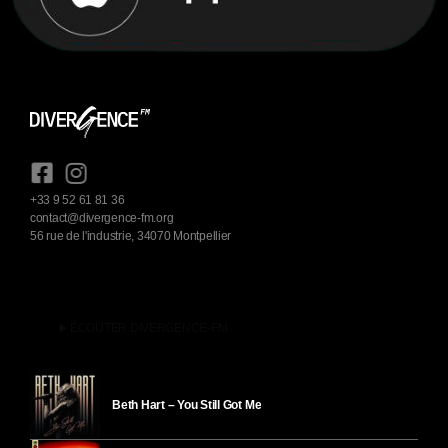
+33 9 52 61 81 36
contact@divergence-fm.org
56 rue de l'industrie, 34070 Montpellier
play_arrow
ÉCOUTER DIVERGENCE-FM
Beth Hart – You Still Got Me