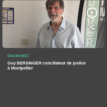
play_arrow
Quoi de neuf ?
Guy BERSINGER conciliateur de justice
à Montpellier