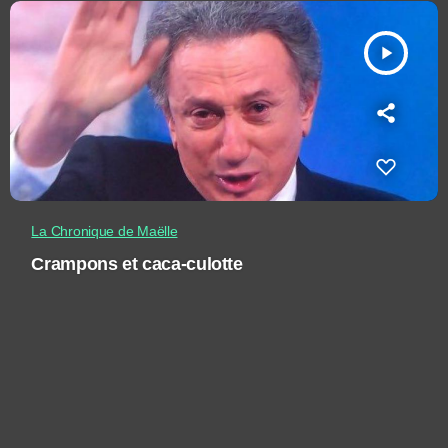
play_arrow
La Chronique de Maëlle
Crampons et caca-culotte