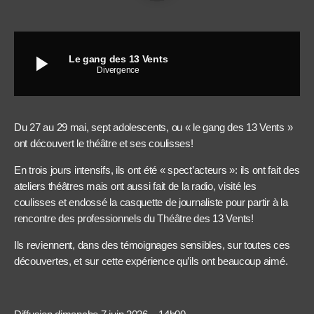
play_arrow
Le gang des 13 Vents
Divergence
Du 27 au 29 mai, sept adolescents, ou « le gang des 13 Vents »
ont découvert le théâtre et ses coulisses!
En trois jours intensifs, ils ont été « spect’acteurs »: ils ont fait des
ateliers théâtres mais ont aussi fait de la radio, visité les
coulisses et endossé la casquette de journaliste pour partir à la
rencontre des professionnels du Théâtre des 13 Vents!
Ils reviennent, dans des témoignages sensibles, sur toutes ces
découvertes, et sur cette expérience qu’ils ont beaucoup aimé.