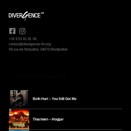
+33 9 52 61 81 36
contact@divergence-fm.org
56 rue de l'industrie, 34070 Montpellier
play_arrow
ÉCOUTER DIVERGENCE-FM
Beth Hart – You Still Got Me
Tinariwen – Hoggar