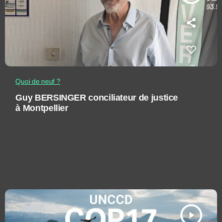
Quoi de neuf ?
Guy BERSINGER conciliateur de justice
à Montpellier
play_arrow