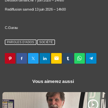
Diffusion dimanche 7 juin 2026 – 14h00
Rediffusion samedi 13 juin 2026 – 14h00
C.Garau
PAROLES D'ADOS
SOCIÉTÉ
email
Vous aimerez aussi
play_arrow