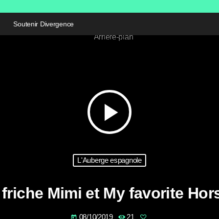
Soutenir Divergence
play_arrow
L'Auberge espagnole
 friche Mimi et My favorite Hor
08/10/2019
21
today