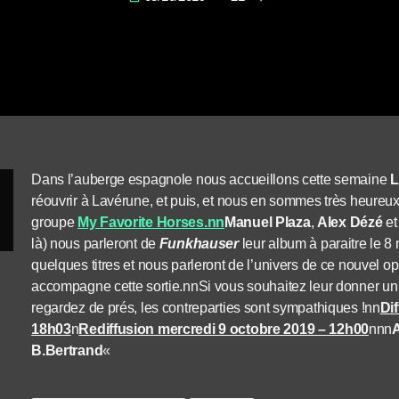
Dans l’auberge espagnole nous accueillons cette semaine
L
réouvrir à Lavérune, et puis, et nous en sommes très heureux
groupe
My Favorite Horses.nn
Manuel Plaza
,
Alex Dézé
e
là) nous parleront de
Funkhauser
leur album à paraitre le 8
quelques titres et nous parleront de l’univers de ce nouvel 
accompagne cette sortie.nnSi vous souhaitez leur donner un
regardez de prés, les contreparties sont sympathiques !nn
Di
18h03
n
Rediffusion mercredi 9 octobre 2019 – 12h00
nnn
B.Bertrand
«