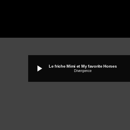
play_arrow
Le friche Mimi et My favorite Horses
Divergence