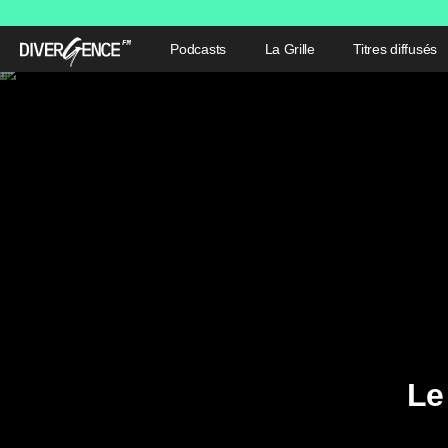
Podcasts
La Grille
Titres diffusés
Le