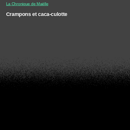
La Chronique de Maëlle
Crampons et caca-culotte