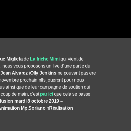
uc Miglieta
de
La friche Mimi
qui vient de
, nous vous proposons un live d’une partie du
t
Jean Alvarez
(
Olly Jenkins
ne pouvant pas êre
 novembre prochain.nlls joueront pour nous
opus ainsi que de leur campagne de soutien qui
 coup de main, c’est
par ici
que cela se passe,
ffusion mardi 8 octobre 2019 –
Animation Mp.Soriano
n
Réalisation