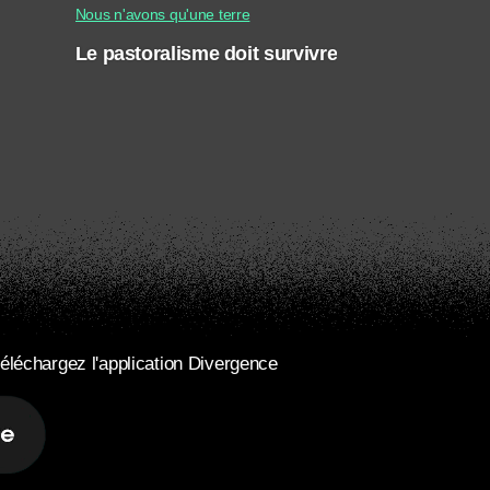
Nous n'avons qu'une terre
Le pastoralisme doit survivre
éléchargez l'application Divergence