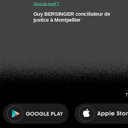
Quoi de neuf ?
Guy BERSINGER conciliateur de
justice à Montpellier
T