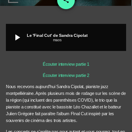
share
play_arrow
Le 'Final Cut' de Sandra Cipolat
maos
Écouter interview partie 1
Écouter interview partie 2
Nous recevons aujourd’hui Sandra Cipolat, pianiste jazz
montpelliéraine. Après plusieurs mois de rodage sur les scène de
la région (qui incluent des parenthèses COVID), le trio que la
pianiste a constitué avec le bassiste Léo Chazallet et le batteur
Julien Grégoire fait paraître l’album FInal Cut inspiré par les
souvenirs de cinéma des trois artistes.
Les concerts ne s’arrête pas pour autant et vous pourrez, tout en