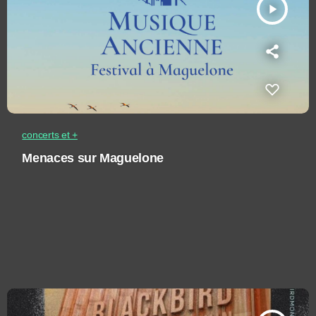
play_arrow
concerts et +
Menaces sur Maguelone