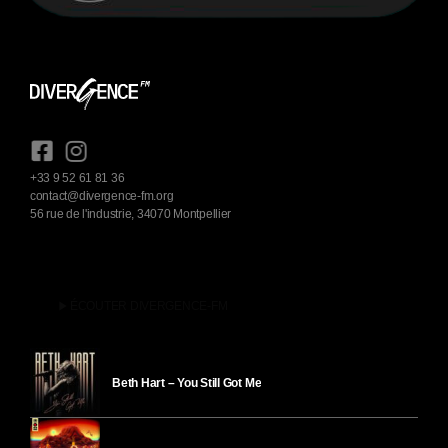
+33 9 52 61 81 36
contact@divergence-fm.org
56 rue de l'industrie, 34070 Montpellier
play_arrow
ÉCOUTER DIVERGENCE-FM
Beth Hart – You Still Got Me