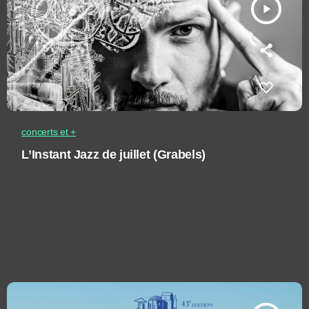
play_arrow
concerts et +
L’Instant Jazz de juillet (Grabels)