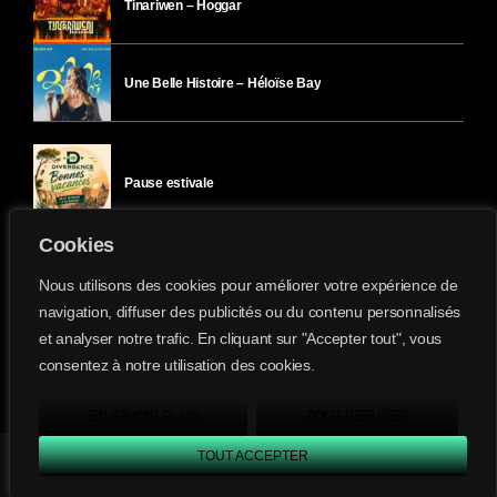
Tinariwen – Hoggar
Une Belle Histoire – Héloïse Bay
Pause estivale
Cookies
Ici l’Ombre – mercredi 29 juillet
Nous utilisons des cookies pour améliorer votre expérience de
navigation, diffuser des publicités ou du contenu personnalisés
et analyser notre trafic. En cliquant sur "Accepter tout", vous
Ici l’Ombre – mardi 28 juillet
consentez à notre utilisation des cookies.
Divergence-FM © 2022 Tous droits réservés.
Confidentialité
&
Mentions Légales
.
EN SAVOIR PLUS
TOUT REFUSER
TOUT ACCEPTER
Divergence FM
play_arrow
keyboard_arrow_right