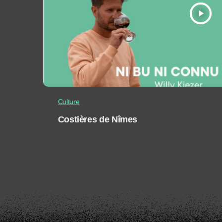
play_arrow
Culture
Costières de Nîmes