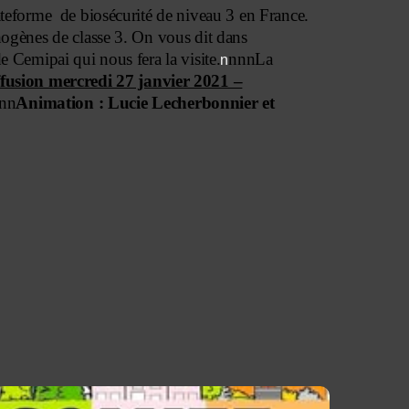
ateforme de biosécurité de niveau 3 en France.
ogènes de classe 3. On vous dit dans
 Cemipai qui nous fera la visite.
nnnLa
n
fusion mercredi 27 janvier 2021 –
nn
Animation : Lucie Lecherbonnier et