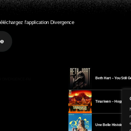
éléchargez l'application Divergence
Beth Hart – You Still 
R DIVERGENCE-FM
Tinariwen – Hoggar
Une Belle Histoire – H