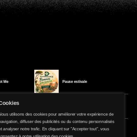
Got Me
Pause estivale
Cookies
Ici l’Ombre – mercredi 29 juillet
Nous utilisons des cookies pour améliorer votre expérience de
navigation, diffuser des publicités ou du contenu personnalisés
share
email
et analyser notre trafic. En cliquant sur "Accepter tout", vous
éloïse Bay
Ici l’Ombre – mardi 28 juillet
consentez à notre utilisation des cookies.