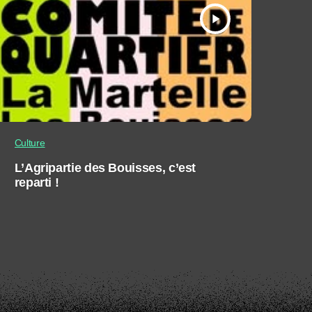
play_arrow
Culture
L’Agripartie des Bouisses, c’est
reparti !