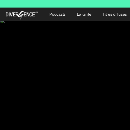
Podcasts
La Grille
Titres diffusés