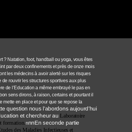
t ? Natation, foot, handball ou yoga, vous êtes
int par deux confinements et près de onze mois
t les médecins à avoir alerté sur les risques
 de rouvrir les structures sportives aux plus
tère de l’Education a même embrayé le pas en
bon sens dirons, à raison, certains et pourtant il
se mette en place et pour que se repose la
te question nous l’abordons aujourd’hui
ducation et chercheur au
Laboratoire
et formation.
nnEn seconde partie
n
Etudes des Maladies Infectieuses et