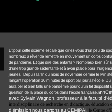
Et pour cette dixième escale que diriez-vous d’un peu de spor
nombreux a rêver de remettre en mouvement un corps contra
de pandémie. Et que dire des enfants ? Nombreux bien sûr son
d’une trop grande sédentarité et à avoir plaidé pour l’urgence
jeunes. Depuis la fin du mois de novembre dernier le Minis
lançant l’opération 30 minutes de sport par jour à l’école. Du 
aura bel et bien fallu une pandémie pour qu’un tel dispositif 
nnCet
question de la place du corps dans l’école française.
n
avec Sylvain Wagnon, professeur à la faculté d’é
interdisciplinaire de recherche en didactique, éducation 
d’émission nous partons au CEMIPAI.
le Centre d’