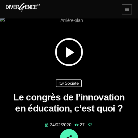
menu
play_arrow
itw Société
Le congrès de l’innovation
en éducation, c’est quoi ?
24/02/2020
27
today
email