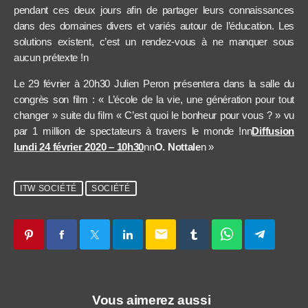
pendant ces deux jours afin de partager leurs connaissances
dans des domaines divers et variés autour de l’éducation. Les
solutions existent, c’est un rendez-vous à ne manquer sous
aucun prétexte !n
Le 29 février à 20h30 Julien Peron présentera dans la salle du
congrès son film : « L’école de la vie, une génération pour tout
changer » suite du film « C’est quoi le bonheur pour vous ? » vu
par 1 million de spectateurs à travers le monde !nn
Diffusion
lundi 24 février 2020 – 10h30
nn
O. Nottale
n »
ITW SOCIÉTÉ
SOCIÉTÉ
email
Vous aimerez aussi