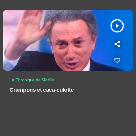
play_arrow
La Chronique de Maëlle
Crampons et caca-culotte