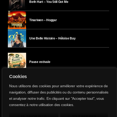
Beth Hart – You Still Got Me
Tinariwen – Hoggar
Une Belle Histoire – Héloïse Bay
Pause estivale
Cookies
Ici l’Ombre – mercredi 29 juillet
Nous utilisons des cookies pour améliorer votre expérience de
navigation, diffuser des publicités ou du contenu personnalisés
et analyser notre trafic. En cliquant sur "Accepter tout", vous
Ici l’Ombre – mardi 28 juillet
consentez à notre utilisation des cookies.
Divergence-FM © 2022 Tous droits réservés.
Confidentialité
&
Mentions Légales
.
EN SAVOIR PLUS
TOUT REFUSER