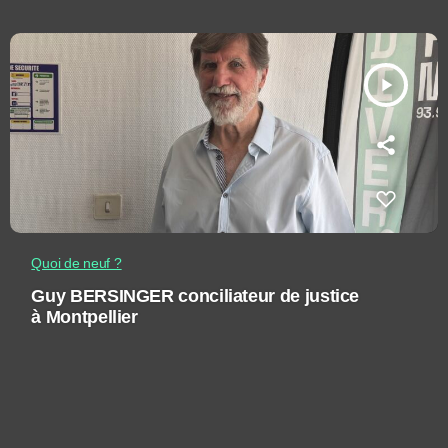
play_arrow
Quoi de neuf ?
Guy BERSINGER conciliateur de justice
à Montpellier