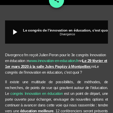
share
play_arrow
Le congrès de l’innovation en éducation, c’est quoi ?
Divergence
Divergence fm reçoit Julien Peron pour le 3e
congrès Innovation
en éducation :n
www.innovation-en-education.fr
nn
Le 29 février et
1er mars 2020 à la salle Jules Pagézy à Montpellier.
nnLe
congrès de l’innovation en éducation, c’est quoi ?
Il existe une multitude de possibilités, de méthodes, de
recherches, de points de vue qui gravitent autour de l’éducation.
Le
congrès Innovation en éducation
est un point de départ, une
porte ouverte pour échanger, envisager de nouvelles options et
continuer à avancer dans cette voie qui nous rassemble : tendre
vers une
éducation meilleure
. 12 conférenciers seront présents