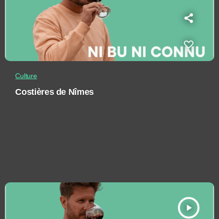
Culture
Costières de Nîmes
play_arrow