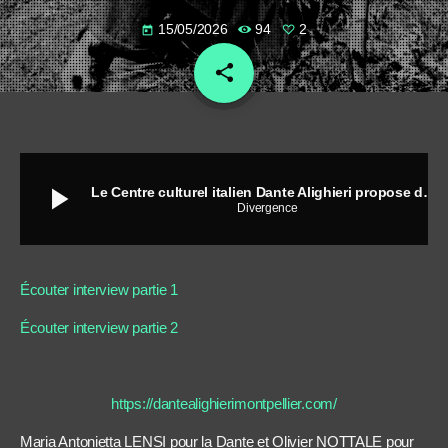
15/05/2026
94
2
today
share
email
2
play_arrow
Le Centre culturel italien Dante Alighieri propose deux évènements pendant la comédie du livre 2026
Divergence
Écouter interview partie 1
Écouter interview partie 2
https://dantealighierimontpellier.com/
Maria Antonietta LENSI pour la Dante et Olivier NOTTALE pour