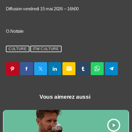
Diffusion vendredi 15 mai 2026 – 16h00
O.Nottale
CULTURE
ITW CULTURE
email
Vous aimerez aussi
play_arrow