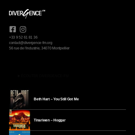
+33 9 52 61 81 36
contact@divergence-fm.org
56 rue de l'industrie, 34070 Montpellier
play_arrow
ÉCOUTER DIVERGENCE-FM
Beth Hart – You Still Got Me
Tinariwen – Hoggar