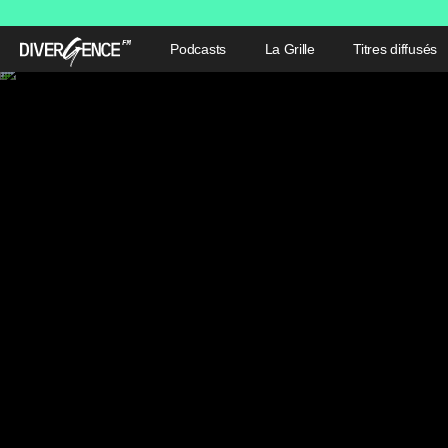
Podcasts
La Grille
Titres diffusés