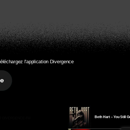
éléchargez l'application Divergence
Beth Hart – You Still 
R DIVERGENCE-FM