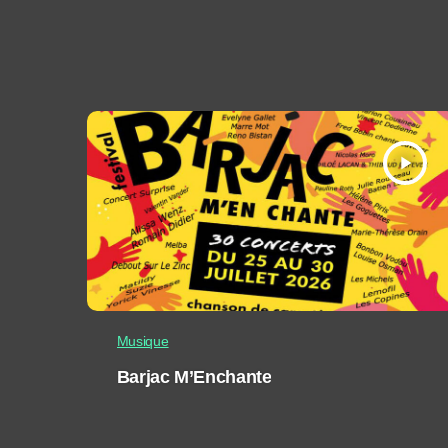
play_arrow
Musique
Barjac M’Enchante