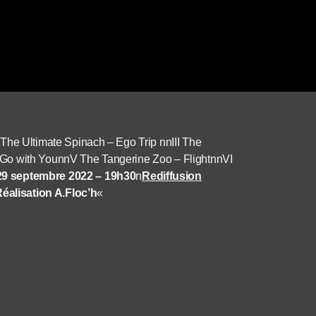
he Ultimate Spinach – Ego Trip nnIII The
 Go with YounnV The Tangerine Zoo – FlightnnVI
 29 septembre 2022 – 19h30
n
Rediffusion
éalisation A.Floc’h
«