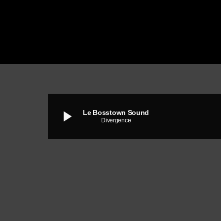
play_arrow
Le Bosstown Sound
Divergence