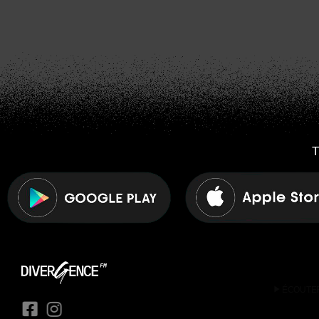
T
play_arrow
ÉCOUTE