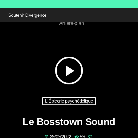
Soutenir Divergence
play_arrow
L'Épicerie psychédélique
Le Bosstown Sound
29/09/2022
59
today