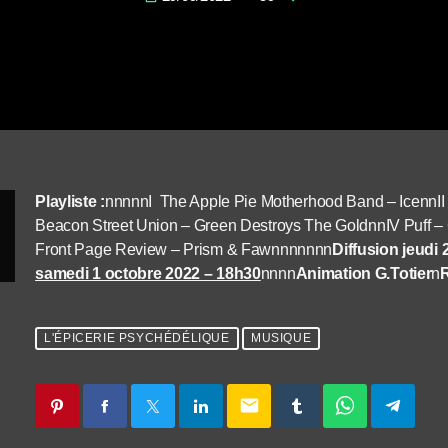
Playliste :
nnnnnI The Apple Pie Motherhood Band – IcennII T
Beacon Street Union – Green Destroys The GoldnnIV Puff –
Front Page Review – Prism & Fawnnnnnnn
Diffusion jeudi
samedi 1 octobre 2022 – 18h30
nnnn
Animation G.Totier
n
R
L'ÉPICERIE PSYCHÉDÉLIQUE
MUSIQUE
email