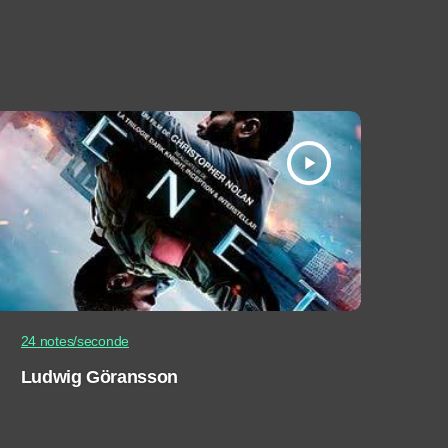
play_arrow
24 notes/seconde
Ludwig Göransson