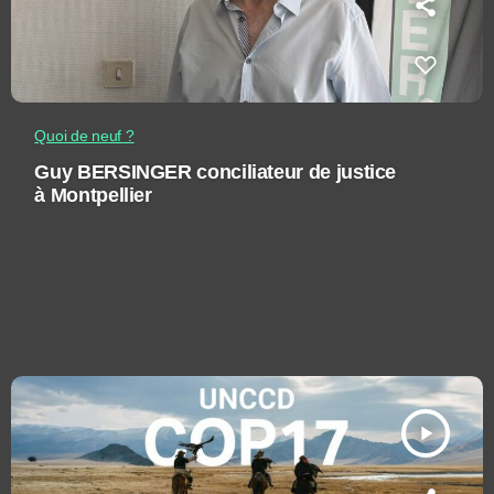
Quoi de neuf ?
Guy BERSINGER conciliateur de justice
à Montpellier
play_arrow