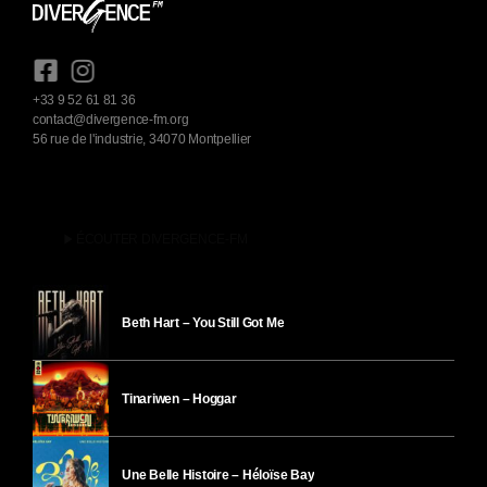
+33 9 52 61 81 36
contact@divergence-fm.org
56 rue de l'industrie, 34070 Montpellier
play_arrow
ÉCOUTER DIVERGENCE-FM
Beth Hart – You Still Got Me
Tinariwen – Hoggar
Une Belle Histoire – Héloïse Bay