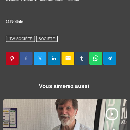
O.Nottale
ITW SOCIÉTÉ
SOCIÉTÉ
email
Vous aimerez aussi
play_arrow