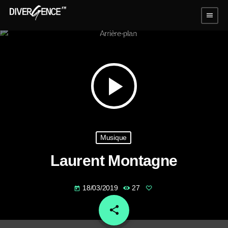
menu
play_arrow
Musique
Laurent Montagne
18/03/2019
27
today
share
email