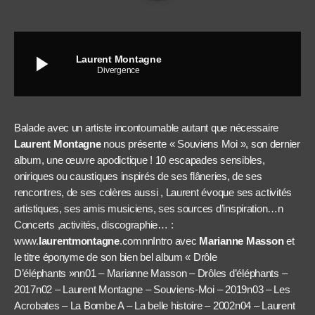
play_arrow
Laurent Montagne
Divergence
Balade avec un artiste incontournable autant que nécessaire
Laurent Montagne
nous présente « Souviens Moi », son dernier
album, une œuvre apodictique ! 10 escapades sensibles,
oniriques ou caustiques inspirés de ses flâneries, de ses
rencontres, de ses colères aussi , Laurent évoque ses activités
artistiques, ses amis musiciens, ses sources d’inspiration…n
Concerts ,activités, discographie… :
www.
laurentmontagne
.comnnIntro avec
Marianne Masson
et
le titre éponyme de son bien bel album « Drôle
D’éléphants »nn01 – Marianne Masson – Drôles d’éléphants –
2017n02 – Laurent Montagne – Souviens-Moi – 2019n03 – Les
Acrobates – La Bombe A – La belle histoire – 2002n04 – Laurent