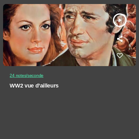
play_arrow
24 notes/seconde
WW2 vue d’ailleurs