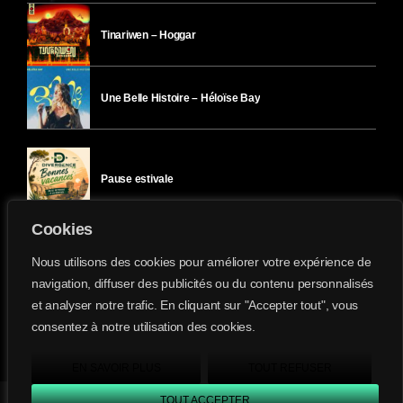
Tinariwen – Hoggar
Une Belle Histoire – Héloïse Bay
Pause estivale
Cookies
Ici l’Ombre – mercredi 29 juillet
Nous utilisons des cookies pour améliorer votre expérience de
navigation, diffuser des publicités ou du contenu personnalisés
et analyser notre trafic. En cliquant sur "Accepter tout", vous
Ici l’Ombre – mardi 28 juillet
consentez à notre utilisation des cookies.
Divergence-FM © 2022 Tous droits réservés.
Confidentialité
&
Mentions Légales
.
EN SAVOIR PLUS
TOUT REFUSER
TOUT ACCEPTER