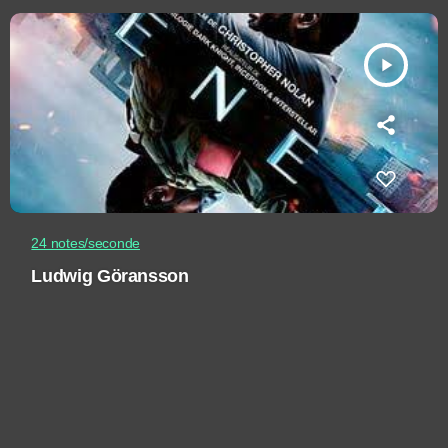
play_arrow
24 notes/seconde
Ludwig Göransson