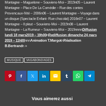
Montagne – Maguelone – Souviens-Moi – 2019n05 – Laurent
Montagne – Place De La Comédie – Rue des contes
Provencaux-l’été – 2006n06 – Laurent Montagne – Voyage dans
un disque (Spectacle Enfant- Rue chocolat) 2016n07 – Laurent
Montagne – Il pleut – Souviens-Moi – 2019n08 – Laurent
Montagne – La Rumeur – Souviens-Moi – 2019nnnn
Diffusion
lundi 18 mars2019 – 19h00
n
Rediffusion dimanche 24 mars
2019 – 11h00
nnn
Animation T.Margot
n
Réalisation
B.Bertrand
n »
MUSIQUE
VAGABONDAGES
email
Vous aimerez aussi