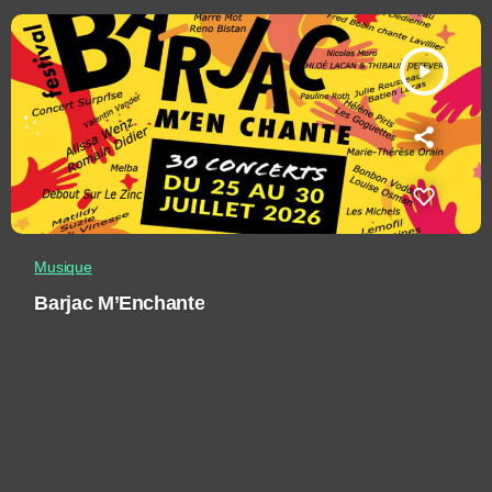
play_arrow
Musique
Barjac M’Enchante