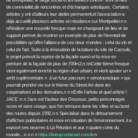
de convivialité,de rencontres et d’échanges artistiques. Certains
artistes y ont d’ailleurs leur atelier permanent,et l’association a
déjà accueilli plusieurs artistes en résidence sur Montpellier.n n
nRéaliser une nouvelle fresque mais en changeant de lieu et de
support permet de montrer un exemple de plus de l’éventail de
possibilités qu’offre l’alliance de ces deux mondes : celui du vin et
celui de l’art. Suite à la rénovation de la toiture du site de Cazouls,
le projet prévoit la reprise de la façade ouest et la mise en
peinture de la façade de plus de 700m2.n nnCette 6ème fresque
vient également enrichir la région d’art urbain, et vient ajouter un «
arrêt suplémentaire » à un futur parcours « oenotouristique » qui
pourrait prendre vie sur le thème du Street Art dans les
coopératives et les domaines.n n nEnfin l’artiste et quel artiste !
JACE :n n Jace est l’auteur des Gouzous, petits personnages
ocres et sans visage, que l’on retrouve dans les villes et au bord
des routes depuis 1992.n n Spécialisé dans le détournement
d’affiches publicitaires et mise en situation de l’environnement, il a
exposé ses œuvres à La Réunion et aux n quatre coins du
monde…n n n n
https://lineup-urbanart.com/
n n