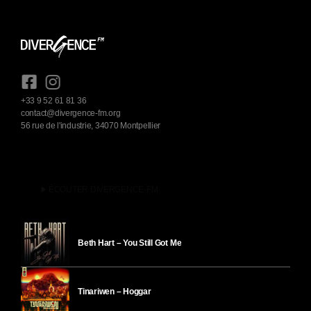
+33 9 52 61 81 36
contact@divergence-fm.org
56 rue de l'industrie, 34070 Montpellier
play_arrow
ÉCOUTER DIVERGENCE-FM
Beth Hart – You Still Got Me
Tinariwen – Hoggar