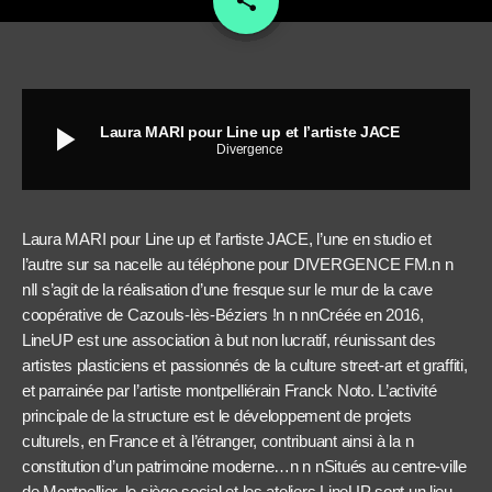
share
play_arrow
Laura MARI pour Line up et l’artiste JACE
Divergence
Laura MARI pour Line up et l’artiste JACE, l’une en studio et
l’autre sur sa nacelle au téléphone pour DIVERGENCE FM.n n
nIl s’agit de la réalisation d’une fresque sur le mur de la cave
coopérative de Cazouls-lès-Béziers !n n nnCréée en 2016,
LineUP est une association à but non lucratif, réunissant des
artistes plasticiens et passionnés de la culture street-art et graffiti,
et parrainée par l’artiste montpelliérain Franck Noto. L’activité
principale de la structure est le développement de projets
culturels, en France et à l’étranger, contribuant ainsi à la n
constitution d’un patrimoine moderne…n n nSitués au centre-ville
de Montpellier, le siège social et les ateliers LineUP sont un lieu