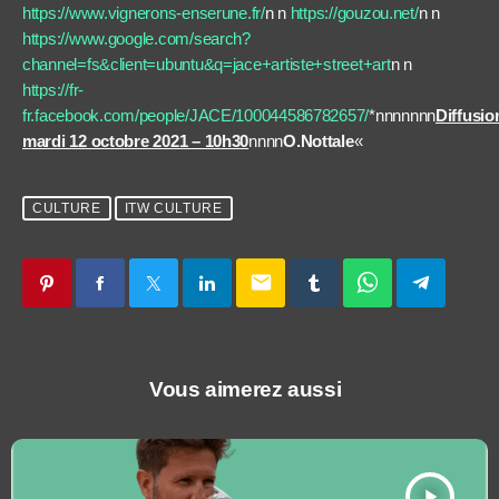
https://www.vignerons-enserune.fr/
n n
https://gouzou.net/
n n
https://www.google.com/search?
channel=fs&client=ubuntu&q=jace+artiste+street+art
n n
https://fr-
fr.facebook.com/people/JACE/100044586782657/
*nnnnnnn
Diffusio
mardi 12 octobre 2021 – 10h30
nnnn
O.Nottale
«
CULTURE
ITW CULTURE
email
Vous aimerez aussi
play_arrow