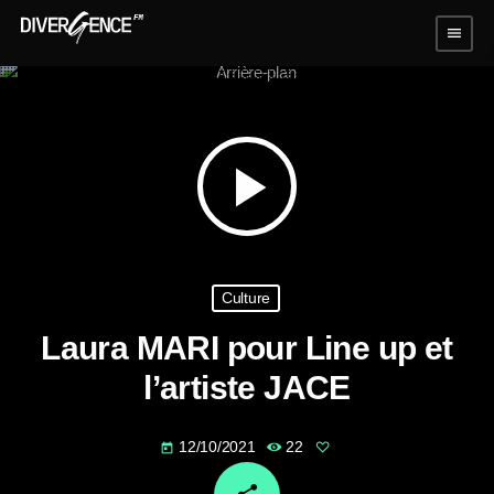
menu
play_arrow
Culture
Laura MARI pour Line up et
l’artiste JACE
12/10/2021
22
today
email