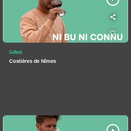
Culture
Costières de Nîmes
play_arrow